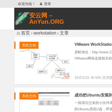
欢迎光临！
登录
安云网 –
AnYun.ORG
专注于网络信息收集、网络数据分享、
首页
workstation
文章
网络安全研究、网络各种猎奇八卦。
VMware WorkSt
系统文档
原帖地址：http://www.
VMware网络连接相关
10月31日
555 次浏
成功把Ubuntu安
系统文档
一路填坑过来的小伙伴请
的Ubuntu系统U盘，即插即