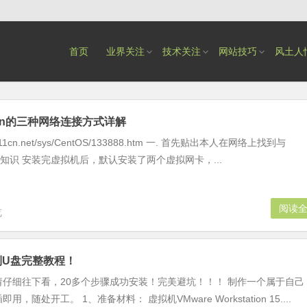
首页
业界关注
技术关注
网站技巧
风土人
ation的三种网络连接方式详解
111cn.net/sys/CentOS/133888.htm 一. 首先贴出本人在网络上找到与
的知识 安装完虚拟机后，默认安装了两个虚拟网卡，...
阅读
览
装到U盘完整教程！
仔细往下看，20多个步骤成功安装！完美避坑！！！ 制作一个属于自己
用，随处开工。 1、准备材料： 虚拟机VMware Workstation 15....