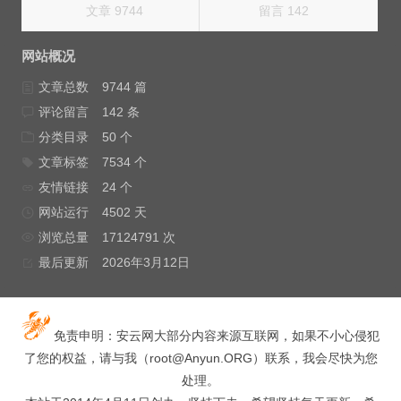
文章 9744
留言 142
网站概况
文章总数
9744 篇
评论留言
142 条
分类目录
50 个
文章标签
7534 个
友情链接
24 个
网站运行
4502 天
浏览总量
17124791 次
最后更新
2026年3月12日
免责申明：安云网大部分内容来源互联网，如果不小心侵犯
了您的权益，请与我（
root@Anyun.ORG
）联系，我会尽快为您
处理。