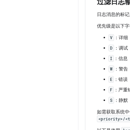
过滤日志
日志消息的标记
优先级是以下字
V
：详细
D
：调试
I
：信息
W
：警告
E
：错误
F
：严重
S
：静默
如需获取系统中
<priority>/<