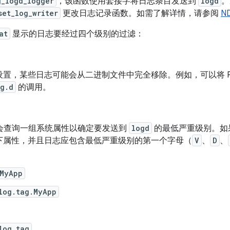
g_logd_logger
，该函数使用套接字将日志条目发送到
logd
。
set_log_writer
更改日志记录函数。如需了解详情，请参阅
N
at
显示的日志要经过四个级别的过滤：
置，某些日志可能会从二进制文件中完全移除。例如，可以将 ProGu
og.d
的调用。
会查询一组系统属性以确定要发送到
logd
的最低严重级别。如
下属性，并且日志应包含最低严重级别的第一个字母（
V
、
D
、
.MyApp
log.tag.MyApp
log.tag