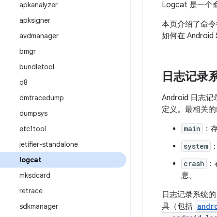
Logcat 
apkanalyzer
apksigner
本页介绍了命
如何在 Androi
avdmanager
bmgr
bundletool
日志记录
d8
Android 日
dmtracedump
定义。最相关的
dumpsys
main
：
etc1tool
jetifier-standalone
system
：
logcat
crash
：
息。
mksdcard
retrace
日志记录系统的 
具（包括
andr
sdkmanager