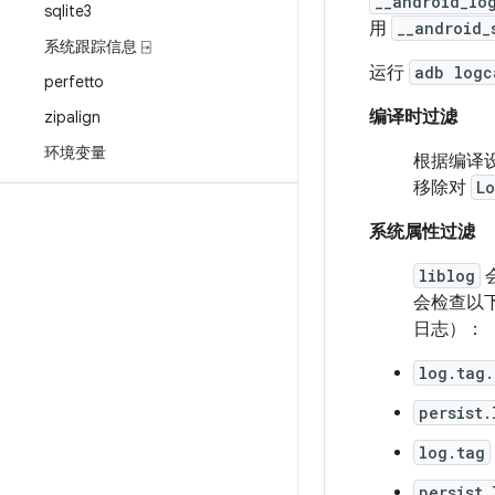
__android_lo
sqlite3
用
__android_
系统跟踪信息 ⍈
运行
adb logc
perfetto
编译时过滤
zipalign
环境变量
根据编译设
移除对
L
系统属性过滤
liblog
会检查以
日志）：
log.tag
persist.
log.tag
persist.