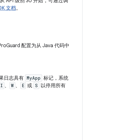
从 API 级别 30 开始，可通过调
DK 文档
。
ard 配置为从 Java 代码中
果日志具有
MyApp
标记，系统
I
、
W
、
E
或
S
以停用所有