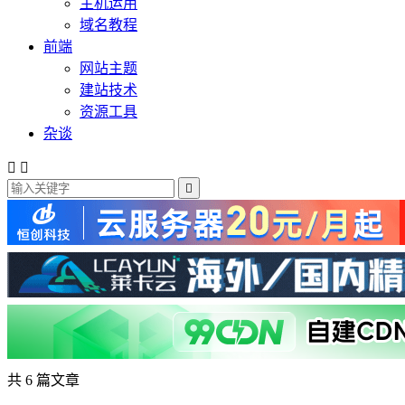
主机运用
域名教程
前端
网站主题
建站技术
资源工具
杂谈



共 6 篇文章