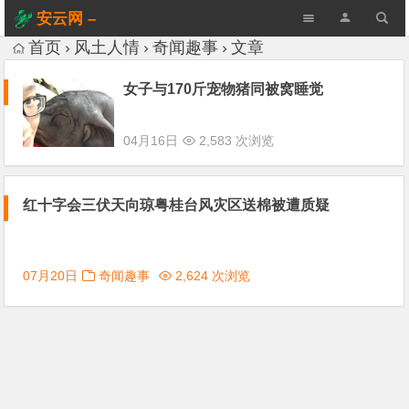
安云网 –
AnYun.ORG
首页
风土人情
奇闻趣事
文章
女子与170斤宠物猪同被窝睡觉
04月16日
2,583 次浏览
红十字会三伏天向琼粤桂台风灾区送棉被遭质疑
07月20日
奇闻趣事
2,624 次浏览