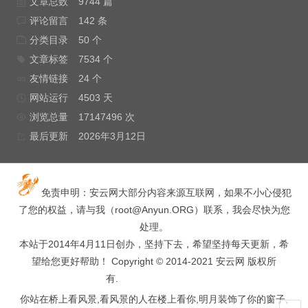
文章总数
9744 篇
评论留言
142 条
分类目录
50 个
文章标签
7534 个
友情链接
24 个
网站运行
4503 天
浏览总量
17147496 次
最后更新
2026年3月12日
免责申明：安云网大部分内容来源互联网，如果不小心侵犯
了您的权益，请与我（
root@Anyun.ORG
）联系，我会尽快为您
处理。
本站于2014年4月11日创办，坚持下去，希望坚持每天更新，希
望给您更好帮助！ Copyright © 2014-2021 安云网 版权所
有.
hacked by wooyun.
你站在桥上看风景,看风景的人在楼上看你,明月装饰了你的窗子,