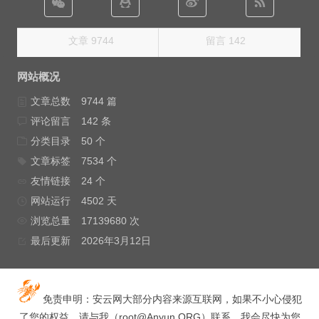
文章 9744
留言 142
网站概况
文章总数
9744 篇
评论留言
142 条
分类目录
50 个
文章标签
7534 个
友情链接
24 个
网站运行
4502 天
浏览总量
17139680 次
最后更新
2026年3月12日
免责申明：安云网大部分内容来源互联网，如果不小心侵犯
了您的权益，请与我（
root@Anyun.ORG
）联系，我会尽快为您