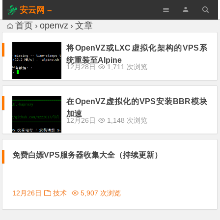
安云网 –
AnYun.ORG
首页
openvz
文章
将OpenVZ或LXC虚拟化架构的VPS系
统重装至Alpine
12月28日
1,711 次浏览
在OpenVZ虚拟化的VPS安装BBR模块
加速
12月26日
1,148 次浏览
免费白嫖VPS服务器收集大全（持续更新）
12月26日
技术
5,907 次浏览