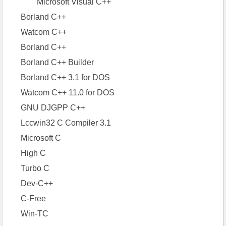
Microsoft Visual C++
Borland C++
Watcom C++
Borland C++
Borland C++ Builder
Borland C++ 3.1 for DOS
Watcom C++ 11.0 for DOS
GNU DJGPP C++
Lccwin32 C Compiler 3.1
Microsoft C
High C
Turbo C
Dev-C++
C-Free
Win-TC