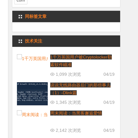
com
同标签文章
技术关注
1千万英国用户被Cryptolocker勒
索软件瞄准
1,099 次浏览
04/19
说说无线路由器后门的那些事儿
（1）-Dlink篇
1,345 次浏览
04/19
周末阅读：当黑客邂逅爱情
2,142 次浏览
04/19