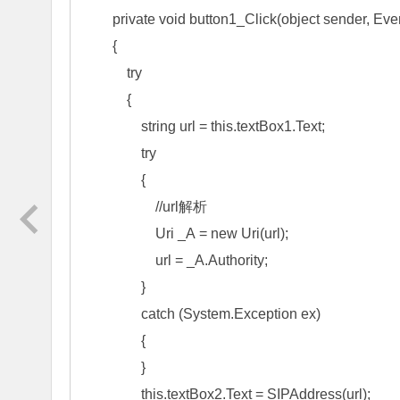
        private void button1_Click(object sender, Eve
        {

            try

            {

                string url = this.textBox1.Text;

                try

                {

                    //url解析

                    Uri _A = new Uri(url);

                    url = _A.Authority;

                }

                catch (System.Exception ex)

                {

                }

                this.textBox2.Text = SIPAddress(url);
