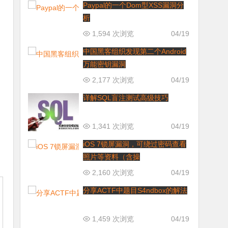
Paypal的一个Dom型XSS漏洞分
析
1,594 次浏览
04/19
中国黑客组织发现第二个Android
万能密钥漏洞
2,177 次浏览
04/19
详解SQL盲注测试高级技巧
1,341 次浏览
04/19
iOS 7锁屏漏洞，可绕过密码查看
照片等资料（含操
2,160 次浏览
04/19
分享ACTF中题目S4ndbox的解法
1,459 次浏览
04/19