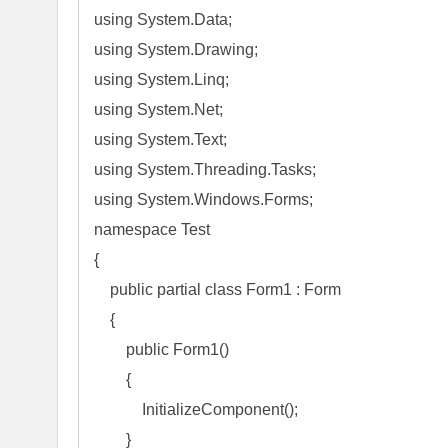
using System.Data;

using System.Drawing;

using System.Linq;

using System.Net;

using System.Text;

using System.Threading.Tasks;

using System.Windows.Forms;

namespace Test

{

    public partial class Form1 : Form

    {

        public Form1()

        {

            InitializeComponent();

        }
