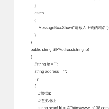
            }

            catch

            {

                MessageBox.Show("请放入正确的域名");
            }

        }

        public string SIPAddress(string ip)

        {

            //string ip = "";

            string address = "";

            try

            {

                //根据Ip  

                //连接地址 

                string scanUrl = @"http://www.ip138.c