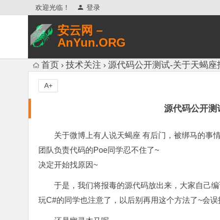
欢迎光临！
登录
安云网 –
AnYun.ORG
专注于网络信息收集、网络数据分享、
首页
技术关注
源代码公开测试-关于天蝎座
网络安全研究、网络各种猎奇八卦。
A+
源代码公开测
关于微博上有人说天蝎座 有后门，被绑马的事
团队负责代码的Poe同学忍不住了~
决定开始找原因~
于是，我们将报毒的源代码放出来，大家自己编
玩C#的同学也注意了，以后别再用这个方法了~会误