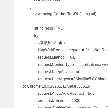
        }

        private string GetHtmlToURL(string url)

        {

            string respHTML = "";

            try

            {   //获取HTML页面

                HttpWebRequest request = (HttpWebR
                request.Method = "GET";

                request.ContentType = "application/x-
                request.KeepAlive = true;

                request.UserAgent = "Mozilla/5.0 
o) Chrome/18.0.1025.142 Safari/535.19";

                request.AllowAutoRedirect = true;

                //request.Timeout = 1000;

                request.CookieContainer = new CookieC