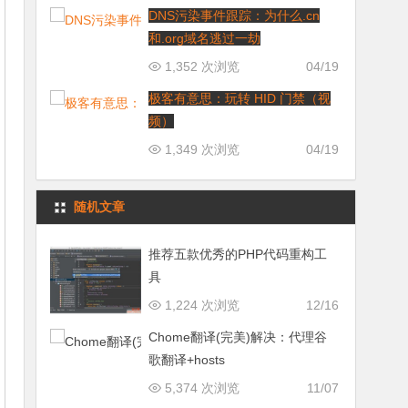
DNS污染事件跟踪：为什么.cn
和.org域名逃过一劫
1,352 次浏览
04/19
极客有意思：玩转 HID 门禁（视
频）
1,349 次浏览
04/19
随机文章
推荐五款优秀的PHP代码重构工
具
1,224 次浏览
12/16
Chome翻译(完美)解决：代理谷
歌翻译+hosts
5,374 次浏览
11/07