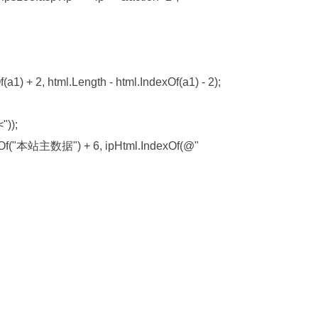
xOf(a1) + 2, html.Length - html.IndexOf(a1) - 2);

"));

.IndexOf("本站主数据") + 6, ipHtml.IndexOf(@"