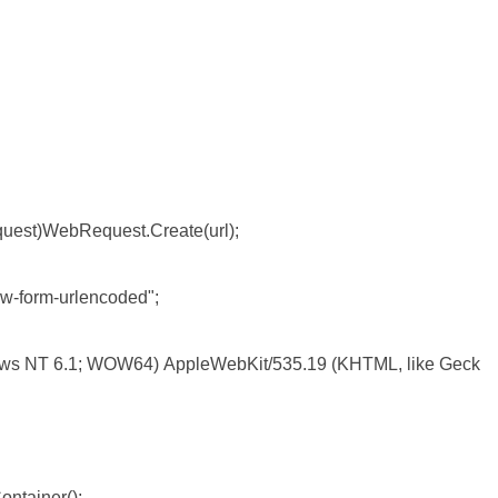
equest)WebRequest.Create(url);

www-form-urlencoded";

(Windows NT 6.1; WOW64) AppleWebKit/535.19 (KHTML, like Geck
ontainer();
