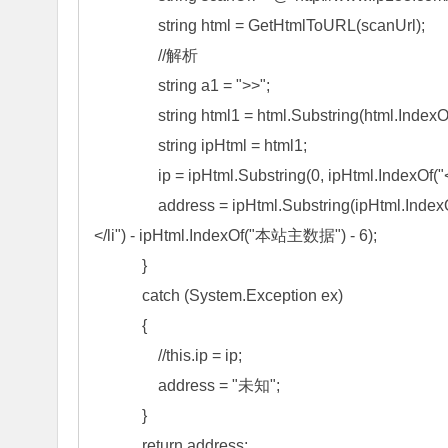
                string html = GetHtmlToURL(scanUrl);

                //解析

                string a1 = ">>";

                string html1 = html.Substring(html.Inde
                string ipHtml = html1;

                ip = ipHtml.Substring(0, ipHtml.IndexOf("<
                address = ipHtml.Substring(ipHtml
</li") - ipHtml.IndexOf("本站主数据") - 6);

            }

            catch (System.Exception ex)

            {

                //this.ip = ip;

                address = "未知";

            }

            return address;
