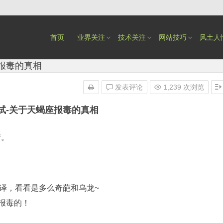
首页
业界关注
技术关注
网站技巧
风土人
报毒的真相
发表评论
1,239 次浏览
试-关于天蝎座报毒的真相
情。
译，看看是多么奇葩和乌龙~
报毒的！