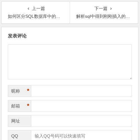
上一篇
下一篇
如何区分SQL数据库中的主键与外键_MsSql
解析sql中得到刚刚插入的数据的id_MsSql
文
发表评论
章
导
航
*
昵称
*
邮箱
网址
QQ