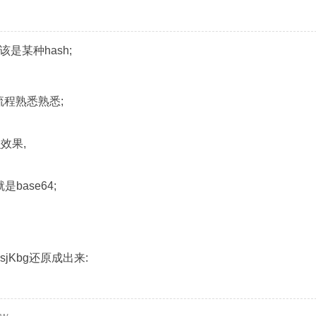
该是某种hash;
流程熟悉熟悉;
么效果,
就是base64;
sjKbg还原成出来: