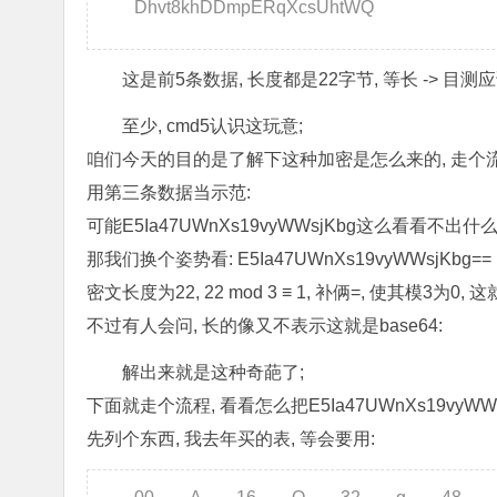
Dhvt8khDDmpERqXcsUhtWQ
这是前5条数据, 长度都是22字节, 等长 -> 目测应
至少, cmd5认识这玩意;
咱们今天的目的是了解下这种加密是怎么来的, 走个
用第三条数据当示范:
可能E5Ia47UWnXs19vyWWsjKbg这么看看不出什
那我们换个姿势看: E5Ia47UWnXs19vyWWsjKbg==
密文长度为22, 22 mod 3 ≡ 1, 补俩=, 使其模3为0, 这
不过有人会问, 长的像又不表示这就是base64:
解出来就是这种奇葩了;
下面就走个流程, 看看怎么把E5Ia47UWnXs19vyWW
先列个东西, 我去年买的表, 等会要用: