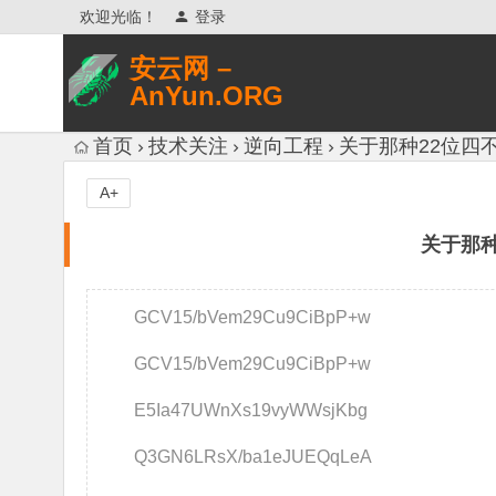
欢迎光临！
登录
安云网 –
AnYun.ORG
专注于网络信息收集、网络数据分享、
首页
技术关注
逆向工程
关于那种22位四不
网络安全研究、网络各种猎奇八卦。
A+
关于那种
GCV15/bVem29Cu9CiBpP+w
GCV15/bVem29Cu9CiBpP+w
E5Ia47UWnXs19vyWWsjKbg
Q3GN6LRsX/ba1eJUEQqLeA