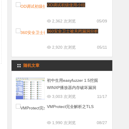
OD调试初级使用小结
2,362 次浏览
05/09
360安全卫士被关闭漏洞分析
2,920 次浏览
05/11
随机文章
初中生用easyfuzzer 1.5挖掘
WINXP播放器内存破坏漏洞
3,003 次浏览
11/17
VMProtect完全解析之TLS
1,990 次浏览
08/27