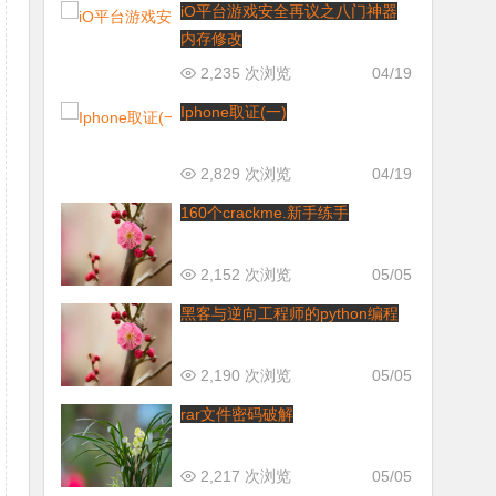
iO平台游戏安全再议之八门神器
内存修改
2,235 次浏览
04/19
Iphone取证(一)
2,829 次浏览
04/19
160个crackme.新手练手
2,152 次浏览
05/05
黑客与逆向工程师的python编程
2,190 次浏览
05/05
rar文件密码破解
2,217 次浏览
05/05