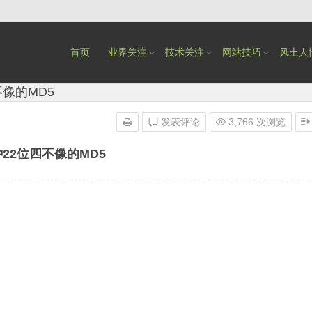
首页
业界关注
技术关注
网站技巧
风土人
像的MD5
发表评论
3,766 次浏览
22位四不像的MD5