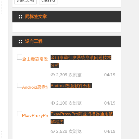
系统文档
classid
同标签文章
逆向工程
金山毒霸引发系统崩溃问题技术
分析
2,309 次浏览
04/19
Android恶意软件分析
2,100 次浏览
04/19
PkavProxyPro商业扫描器通用破
解程序
2,529 次浏览
04/19