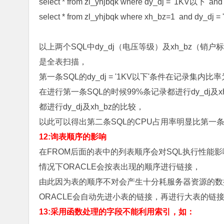
select * from zl_yhjbqk where dy_dj = '1KV以下' an
select * from zl_yhjbqk where xh_bz=1 and dy_dj 
以上两个SQL中dy_dj（电压等级）及xh_bz（
是全表扫描，
第一条SQL的dy_dj = '1KV以下'条件在记录集内比率
在进行第一条SQL的时候99%条记录都进行dy_dj及
都进行dy_dj及xh_bz的比较，
以此可以得出第二条SQL的CPU占用率明显比第一
12:询表顺序的影响
在FROM后面的表中的列表顺序会对SQL执行性能影
情况下ORACLE会按表出现的顺序进行链接，
由此因为表的顺序不对会产生十分耗服务器资源的数
ORACLE会自动先进小表的链接，再进行大表的链
13:采用函数处理的字段不能利用索引，如：