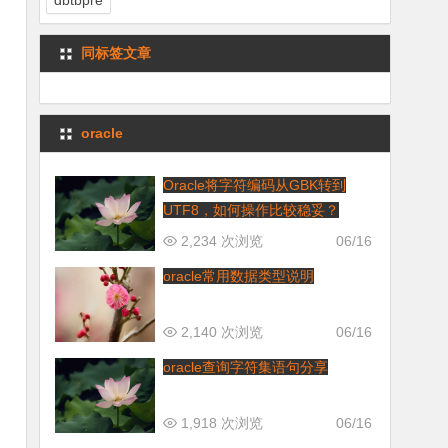
dbtbpre
同标签文章
oracle
Oracle将字符编码从GBK转到
UTF8，如何操作比较稳妥？
2,234 次浏览
06/16
oracle常用数据类型说明
2,140 次浏览
06/16
oracle查询字符集语句分享
1,918 次浏览
06/16