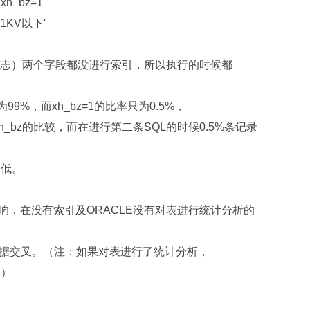
d xh_bz=1
= '1KV以下'
销户标志）两个字段都没进行索引，所以执行的时候都
为99%，而xh_bz=1的比率只为0.5%，
xh_bz的比较，而在进行第二条SQL的时候0.5%条记录
条低。
响，在没有索引及ORACLE没有对表进行统计分析的
据交叉。（注：如果对表进行了统计分析，
接）