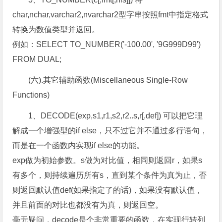
char,nchar,varchar2,nvarchar2型字串按照fmt中指定格式
转换为数值类型并返回。
例如：SELECT TO_NUMBER('-100.00', '9G999D99')
FROM DUAL;
(六).其它辅助函数(Miscellaneous Single-Row
Functions)
1、DECODE(exp,s1,r1,s2,r2..s,r[,def]) 可以把它理
解成一个增强型的if else，只不过它并不通过多行语句，
而是在一个函数内实现if else的功能。
exp做为初始参数。s做为对比值，相同则返回r，如果s
有多个，则持续遍历所有s，直到某个条件为真为止，否
则返回默认值def(如果指定了的话)，如果没有默认值，
并且前面的对比也都没有为真，则返回空。
毫无疑问，decode是个非常重要的函数，在实现行转列