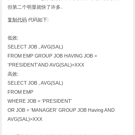
但第二个明显就快了许多.
复制代码
代码如下:
低效:
SELECT JOB , AVG(SAL)
FROM EMP GROUP JOB HAVING JOB =
‘PRESIDENT'AND AVG(SAL)>XXX
高效:
SELECT JOB , AVG(SAL)
FROM EMP
WHERE JOB = ‘PRESIDENT'
OR JOB = ‘MANAGER' GROUP JOB Having AND
AVG(SAL)>XXX