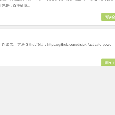
是仅仅提醒博...
阅读
ub项目：https://github.com/disjukr/activate-power-
阅读
 – 实时监控网页变化
r。和Huginn一样支持XPath，而且还可以用微信的Server酱、Telegram、
以说用来监控网页变化或者其他是非常方便的。 1、简介 项目：...
阅读