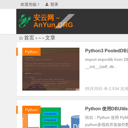
欢迎光临！
登录
安云网 –
AnYun.ORG
专注于网络信息收集、网络数据分享、
首页
–
文章
网络安全研究、网络各种猎奇八卦。
Python3 Pool
Python
import importlib from 
__init__(self, db...
05月20日
2,534 次
Python 使用DB
Python
转自：Python 使用 P
python多线程并发操