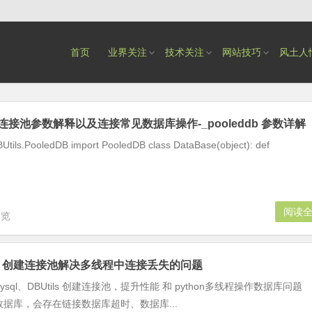
首页
业界关注
技术关注
网站技巧
风土人
edDB连接池参数解释以及连接常见数据库操作-_pooleddb 参数详解
DBUtils.PooledDB import PooledDB class DataBase(object): def
阅读
浏览
Utils 创建连接池解决多线程中连接丢失的问题
yMysql、DBUtils 创建连接池，提升性能 和 python多线程操作数据库问题
作数据库，会存在链接数据库超时、数据库...