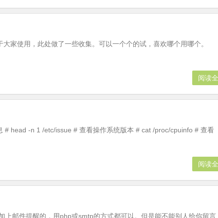
便于大家使用，此处做了一些收集。可以一个个的试，喜欢哪个用哪个。
阅读
d -n 1 /etc/issue # 查看操作系统版本 # cat /proc/cpuinfo # 查看
阅读
以加上邮件提醒的，用php或smtp的方式都可以。但是能不能别人给你留言