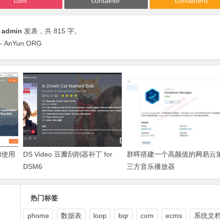
com
container
containerd
由
admin
发表，共 815 字。
 AnYun.ORG
册和使用
DS Video 豆瓣刮削器补丁 for
群晖搭建一个高颜值的网易云
DSM6
三方音乐播放器
热门标签
phome
数据表
loop
bqr
com
ecms
系统文