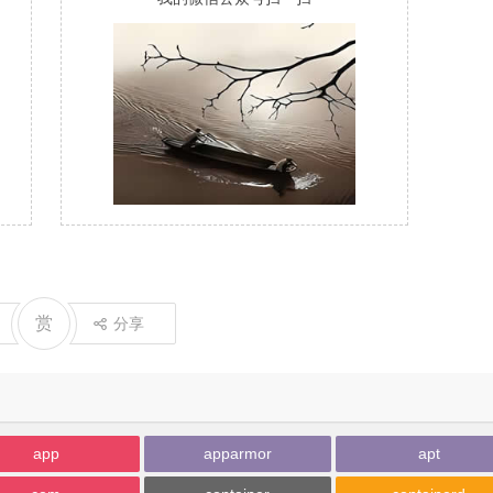
赏
分享
app
apparmor
apt