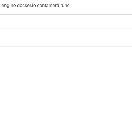
-engine docker.io 
containerd
 runc