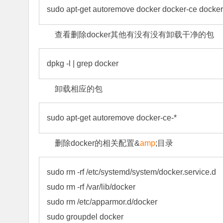
sudo apt-get autoremove docker docker-
ce
 docker
查看删除docker其他有没有没有卸载干净的包
dpkg -l | grep docker
卸载相应的包
sudo apt-get autoremove docker-ce-*
删除docker的相关配置&
amp
;目录
sudo rm -rf /etc/systemd/system/docker.service.d

sudo rm -rf /var/lib/docker

sudo rm /etc/
apparmor
.d/docker

sudo groupdel docker
