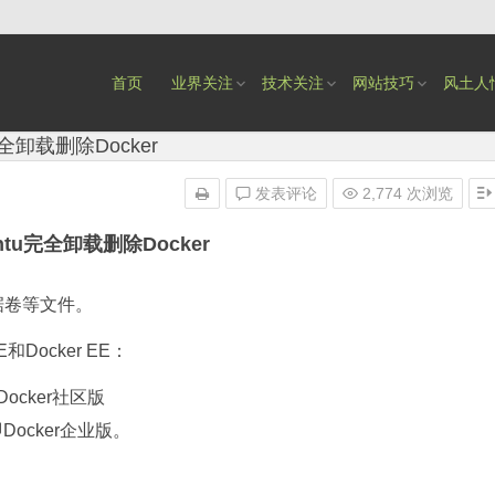
首页
业界关注
技术关注
网站技巧
风土人
u完全卸载删除Docker
发表评论
2,774 次浏览
buntu完全卸载删除Docker
数据卷等文件。
和Docker EE：
，即Docker社区版
n，即Docker企业版。