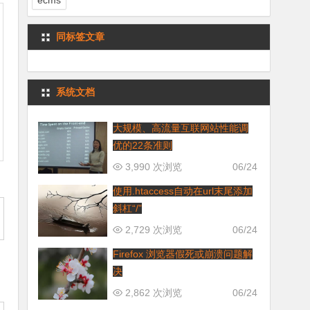
ecms
同标签文章
系统文档
大规模、高流量互联网站性能调
优的22条准则
3,990 次浏览
06/24
使用.htaccess自动在url末尾添加
斜杠“/”
2,729 次浏览
06/24
Firefox 浏览器假死或崩溃问题解
决
2,862 次浏览
06/24