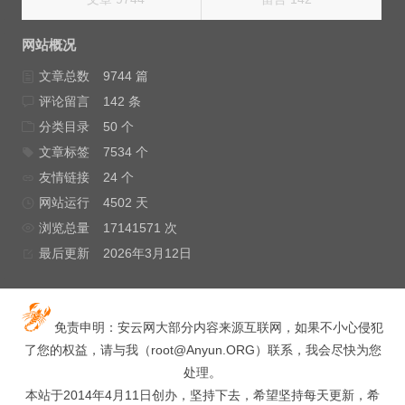
网站概况
文章总数
9744 篇
评论留言
142 条
分类目录
50 个
文章标签
7534 个
友情链接
24 个
网站运行
4502 天
浏览总量
17141571 次
最后更新
2026年3月12日
免责申明：安云网大部分内容来源互联网，如果不小心侵犯
了您的权益，请与我（
root@Anyun.ORG
）联系，我会尽快为您
处理。
本站于2014年4月11日创办，坚持下去，希望坚持每天更新，希