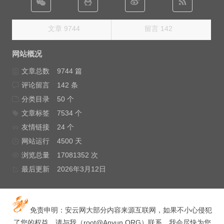
文章 9744
留言 142
网站概况
文章总数
9744 篇
评论留言
142 条
分类目录
50 个
文章标签
7534 个
友情链接
24 个
网站运行
4500 天
浏览总量
17081352 次
最后更新
2026年3月12日
免责申明：安云网大部分内容来源互联网，如果不小心侵犯
了您的权益，请与我（
root@Anyun.ORG
）联系，我会尽快为您