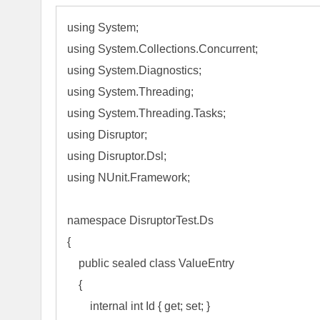
using
using
using
using
using
using
using
using
 NUnit.Framework;

namespace
 DisruptorTest.Ds

{

public
sealed
class
 ValueEntry

    {

internal
int
 Id { 
get
; 
set
; }
