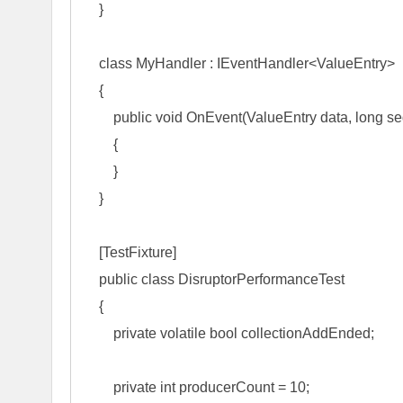
    }

class
 MyHandler : IEventHandler<ValueEntry>
    {

public
void
 OnEvent(ValueEntry data, 
long
 s
        {

        }

    }

    [TestFixture]

public
class
 DisruptorPerformanceTest

    {

private
volatile
bool
 collectionAddEnded;

private
int
 producerCount = 
10
;
