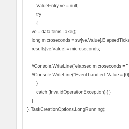
        ValueEntry ve 
= 
null
;

try
        {

    ve 
=
 dataItems.Take();

long
microseconds
 = sw[ve.Value].ElapsedTicks
    results[ve.Value] 
=
microseconds
;

//
Console.WriteLine("elapsed microseconds = " 
//
Console.WriteLine("Event handled: Value = {0} 
        }

catch
 (InvalidOperationException) { }

    }

}, TaskCreationOptions.LongRunning);
