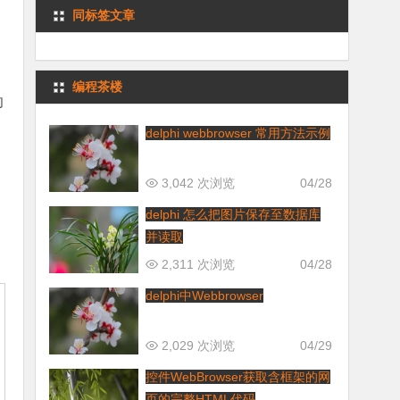
同标签文章
编程茶楼
却
delphi webbrowser 常用方法示例
3,042 次浏览
04/28
delphi 怎么把图片保存至数据库
并读取
2,311 次浏览
04/28
delphi中Webbrowser
2,029 次浏览
04/29
控件WebBrowser获取含框架的网
页的完整HTML代码