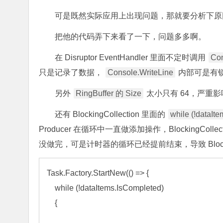
可是既然实际应用上出现问题，那就要分析下原
把他的代码弄下来看了一下，问题多多啊。
在 Disruptor EventHandler 里面不定时调用
Con
只是记录了数据，
Console.WriteLine
内部可是有
另外
RingBuffer 的 Size
太小只有 64，严重影响
还有 BlockingCollection 里面的
while (!dataIt
Producer 在循环中一直做添加操作，Blocking
没做完，可是计时器的循环已经提前结束，导致 Blockin
Task.Factory.StartNew(() =>
 {

while
 (!
dataItems.IsCompleted)

    {
