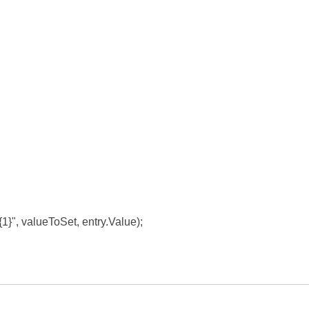
1}", valueToSet, entry.Value);
