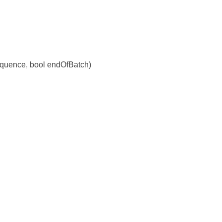
equence, 
bool
 endOfBatch)
