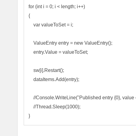
for
 (
int
 i = 
0
; i < length; i++
)

{

var
 valueToSet =
 i;

    ValueEntry entry 
= 
new
 ValueEntry();

    entry.Value 
=
 valueToSet;

    sw[i].Restart();

    dataItems.Add(entry);

//
Console.WriteLine("Published entry {0}, value {
//
Thread.Sleep(1000);
}