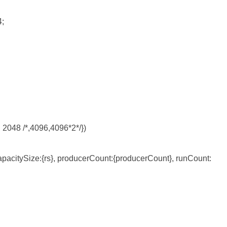
4
;

, 
2048
/*
,4096,4096*2
*/
})

acitySize:{rs}, producerCount:{producerCount}, runCount: