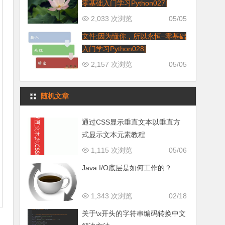
零基础入门学习Python027|
2,033 次浏览
05/05
文件:因为懂你，所以永恒–零基础
入门学习Python028|
2,157 次浏览
05/05
随机文章
通过CSS显示垂直文本以垂直方
式显示文本元素教程
1,115 次浏览
05/06
Java I/O底层是如何工作的？
1,343 次浏览
02/18
关于\x开头的字符串编码转换中文