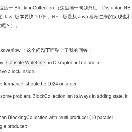
 BlockingCollection （这里插一句题外话，Disruptor .NE
ava 版本要快 10 倍，.NET 版是从 Java 移植过来的实现也和
大呢？）。
overflow 上这个问题下面贴上了我的回答：
ny
Console.WriteLine
in Disruptor but no one in
have a lock inside.
 performance, shoule be 1024 or larger.
ome problem, BlockCollection isn't always in adding state, it
than BlockingCollection with multi producer (10 parallel
ngle producer: