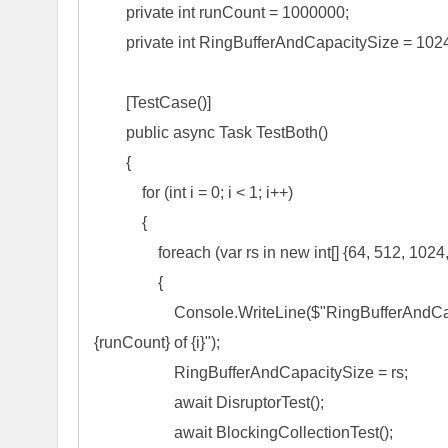
private
int
 runCount = 
1000000
;

private
int
 RingBufferAndCapacitySize = 
102
        [TestCase()]

public
async
 Task TestBoth()

        {

for
 (
int
 i = 
0
; i < 
1
; i++
)

            {

foreach
 (
var
 rs 
in
new
int
[] {
64
, 
512
, 
1024
                {

                    Console.WriteLine($
"
RingBufferAndCap
{runCount} of {i}
"
);

                    RingBufferAndCapacitySize 
=
 rs;

await
 DisruptorTest();

await
 BlockingCollectionTest();
