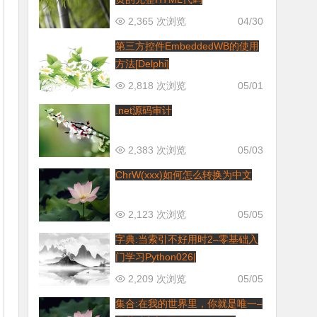
2,365 次浏览
04/30
第三方控件EmbeddedWB的使用
方法[Delphi]
2,818 次浏览
05/01
.net源码审计
2,383 次浏览
05/03
ChrW(xxx)如何怎么转换为中文
2,123 次浏览
05/05
字典:当索引不好用时2–零基础入
门学习Python026|
2,209 次浏览
05/05
集合:在我的世界里，你就是唯一–