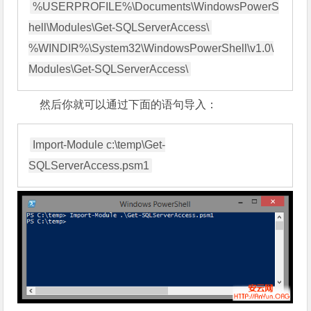
%USERPROFILE%\Documents\WindowsPowerS
hell\Modules\Get-SQLServerAccess\ 

%WINDIR%\System32\WindowsPowerShell\v1.0\
然后你就可以通过下面的语句导入：
Import-Module c:\temp\Get-