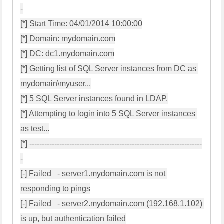
-

[*] Start Time: 04/01/2014 10:00:00

[*] Domain: mydomain.com

[*] DC: dc1.mydomain.com

[*] Getting list of SQL Server instances from DC as 
mydomain\myuser...

[*] 5 SQL Server instances found in LDAP.

[*] Attempting to login into 5 SQL Server instances 
as test...

[*] ---------------------------------------------------------------------
-

[-] Failed   - server1.mydomain.com is not 
responding to pings

[-] Failed   - server2.mydomain.com (192.168.1.102) 
is up, but authentication failed
