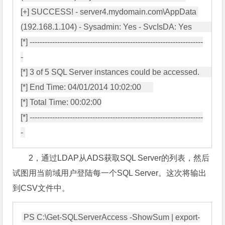
[+] SUCCESS! - server4.mydomain.com\AppData 
(192.168.1.104) - Sysadmin: Yes - SvcIsDA: Yes             

[*] ---------------------------------------------------------------------
-

[*] 3 of 5 SQL Server instances could be accessed.        

[*] End Time: 04/01/2014 10:02:00      

[*] Total Time: 00:02:00

[*] ---------------------------------------------------------------------
2，通过LDAP从ADS获取SQL Server的列表，然后
试图用当前域用户登陆每一个SQL Server。这次将输出
到CSV文件中。
PS C:\Get-SQLServerAccess -ShowSum | export-