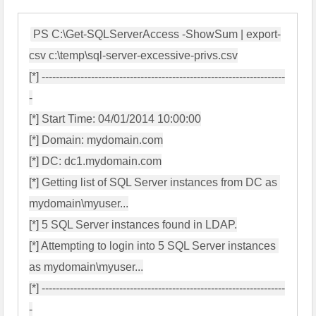
PS C:\Get-SQLServerAccess -ShowSum | export-
csv c:\temp\sql-server-excessive-privs.csv

[*] ---------------------------------------------------------------------
-

[*] Start Time: 04/01/2014 10:00:00

[*] Domain: mydomain.com

[*] DC: dc1.mydomain.com

[*] Getting list of SQL Server instances from DC as 
mydomain\myuser...

[*] 5 SQL Server instances found in LDAP.

[*] Attempting to login into 5 SQL Server instances 
as mydomain\myuser...

[*] ---------------------------------------------------------------------
-
