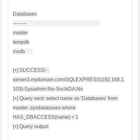
Databases

---------                                                          

master

tempdb

msdb      

[+] SUCCESS! - 
server3.mydomain.com\SQLEXPRESS(192.168.1.
103)-Sysadmin:No-SvcIsDA:No

[+] Query sent: select name as 'Databases' from 
master..sysdatabases where 
HAS_DBACCESS(name) = 1

[+] Query output:
