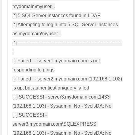
mydomain\myuser...

[*] 5 SQL Server instances found in LDAP.

[*] Attempting to login into 5 SQL Server instances 
as mydomain\myuser...

[*] ---------------------------------------------------------------------
-

[-] Failed   - server1.mydomain.com is not 
responding to pings

[-] Failed   - server2.mydomain.com (192.168.1.102) 
is up, but authentication/query failed

[+] SUCCESS! - server3.mydomain.com,1433 
(192.168.1.103) - Sysadmin: No - SvcIsDA: No 

[+] SUCCESS! - 
server3.mydomain.com\SQLEXPRESS 
(192.168.1.103) - Sysadmin: No - SvcIsDA: No
