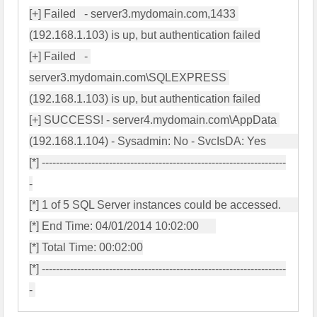
[+] Failed   - server3.mydomain.com,1433 
(192.168.1.103) is up, but authentication failed

[+] Failed   - 
server3.mydomain.com\SQLEXPRESS 
(192.168.1.103) is up, but authentication failed

[+] SUCCESS! - server4.mydomain.com\AppData 
(192.168.1.104) - Sysadmin: No - SvcIsDA: Yes             

[*] ---------------------------------------------------------------------
-

[*] 1 of 5 SQL Server instances could be accessed.        

[*] End Time: 04/01/2014 10:02:00      

[*] Total Time: 00:02:00

[*] ---------------------------------------------------------------------