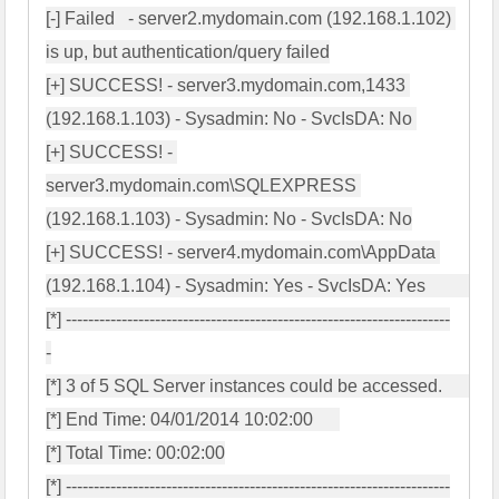
[-] Failed   - server2.mydomain.com (192.168.1.102) 
is up, but authentication/query failed

[+] SUCCESS! - server3.mydomain.com,1433 
(192.168.1.103) - Sysadmin: No - SvcIsDA: No 

[+] SUCCESS! - 
server3.mydomain.com\SQLEXPRESS 
(192.168.1.103) - Sysadmin: No - SvcIsDA: No

[+] SUCCESS! - server4.mydomain.com\AppData 
(192.168.1.104) - Sysadmin: Yes - SvcIsDA: Yes             

[*] ---------------------------------------------------------------------
-

[*] 3 of 5 SQL Server instances could be accessed.        

[*] End Time: 04/01/2014 10:02:00      

[*] Total Time: 00:02:00

[*] ---------------------------------------------------------------------