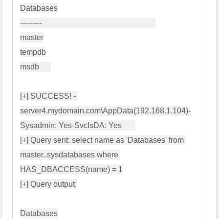
Databases

---------                                                          

master

tempdb

msdb      

[+] SUCCESS! - 
server4.mydomain.com\AppData(192.168.1.104)-
Sysadmin: Yes-SvcIsDA: Yes       

[+] Query sent: select name as 'Databases' from 
master..sysdatabases where 
HAS_DBACCESS(name) = 1

[+] Query output:

Databases
