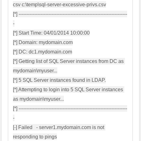
csv c:\temp\sql-server-excessive-privs.csv

[*] ---------------------------------------------------------------------
-

[*] Start Time: 04/01/2014 10:00:00

[*] Domain: mydomain.com

[*] DC: dc1.mydomain.com

[*] Getting list of SQL Server instances from DC as 
mydomain\myuser...

[*] 5 SQL Server instances found in LDAP.

[*] Attempting to login into 5 SQL Server instances 
as mydomain\myuser...

[*] ---------------------------------------------------------------------
-

[-] Failed   - server1.mydomain.com is not 
responding to pings
