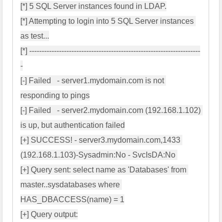
[*] 5 SQL Server instances found in LDAP.

[*] Attempting to login into 5 SQL Server instances 
as test...

[*] ---------------------------------------------------------------------
-

[-] Failed   - server1.mydomain.com is not 
responding to pings

[-] Failed   - server2.mydomain.com (192.168.1.102) 
is up, but authentication failed

[+] SUCCESS! - server3.mydomain.com,1433 
(192.168.1.103)-Sysadmin:No - SvcIsDA:No 

[+] Query sent: select name as 'Databases' from 
master..sysdatabases where 
HAS_DBACCESS(name) = 1

[+] Query output:
