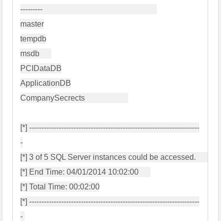
---------                                                          

master

tempdb

msdb      

PCIDataDB

ApplicationDB

CompanySecrects                      

[*] ---------------------------------------------------------------------
-

[*] 3 of 5 SQL Server instances could be accessed.        

[*] End Time: 04/01/2014 10:02:00      

[*] Total Time: 00:02:00

[*] ---------------------------------------------------------------------