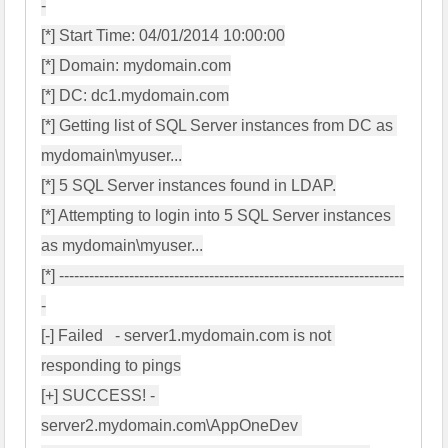
-

[*] Start Time: 04/01/2014 10:00:00

[*] Domain: mydomain.com

[*] DC: dc1.mydomain.com

[*] Getting list of SQL Server instances from DC as 
mydomain\myuser...

[*] 5 SQL Server instances found in LDAP.

[*] Attempting to login into 5 SQL Server instances 
as mydomain\myuser...

[*] ---------------------------------------------------------------------
-

[-] Failed   - server1.mydomain.com is not 
responding to pings

[+] SUCCESS! - 
server2.mydomain.com\AppOneDev 