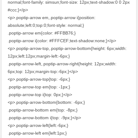
normal;font-family: simsun;font-size: 12px;text-shadow:0 0 2px
#ccc;}</p>
<p>.poptip-arrow em,.poptip-arrow i{position:
absolute;left:0;top:0;font-style: normal;}
.poptip-arrow em{color: #FFBB76;}
.poptip-arrow i{color: #FFFCEF;text-shadow:none;}</p>
<p>.poptip-arrow-top,.poptip-arrow-bottom{height: 6px;width:
12px;left:12px;margin-left:-6px;}
.poptip-arrow-left,.poptip-arrow-right{height: 12px;width:
6px;top: 12px;margin-top:-6px;}</p>
<p>.poptip-arrow-top{top: -6px;}
.poptip-arrow-top em{top: -1px;}
.poptip-arrow-top i{top: 0px;}</p>
<p>.poptip-arrow-bottom{bottom: -6px;}
.poptip-arrow-bottom em{top: -8px;}
.poptip-arrow-bottom i{top: -9px;}</p>
<p>.poptip-arrow-left{left:-6px;}
.poptip-arrow-left em{left:1px;}