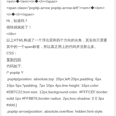
<em>◆</em><i>◆</i></span>
<span class="poptip-arrow poptip-arrow-left"><em>◆</em>
<i>◆</i></span>
Hi，知道吗？
很快就疯抢了！
</div>
以上HTML构成了一个浮出层和四个方向的尖角，其实你只需要
其中的一个span标签，所以真正用上的代码并没那么多。
CSS：
复制代码
代码如下:
/* poptip */
.poptip{position: absolute;top: 20px;left:20px;padding: 6px
10px 5px;*padding: 7px 10px 4px;line-height: 16px;color:
#DB7C22;font-size: 12px;background-color: #FFFCEF;border:
solid 1px #FFBB76;border-radius: 2px;box-shadow: 0 0 3px
#ddd;}
.poptip-arrow{position: absolute;overflow: hidden;font-style: