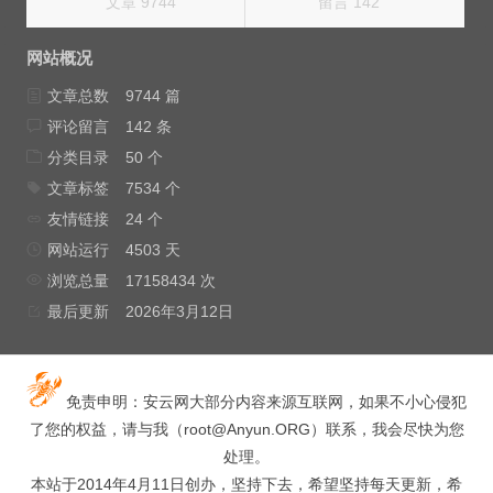
文章 9744
留言 142
网站概况
文章总数
9744 篇
评论留言
142 条
分类目录
50 个
文章标签
7534 个
友情链接
24 个
网站运行
4503 天
浏览总量
17158434 次
最后更新
2026年3月12日
免责申明：安云网大部分内容来源互联网，如果不小心侵犯
了您的权益，请与我（
root@Anyun.ORG
）联系，我会尽快为您
处理。
本站于2014年4月11日创办，坚持下去，希望坚持每天更新，希