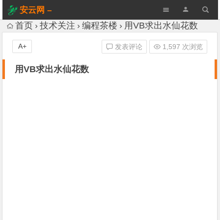
安云网 –
AnYun.ORG
首页
技术关注
编程茶楼
用VB求出水仙花数
A+
发表评论
1,597 次浏览
用VB求出水仙花数