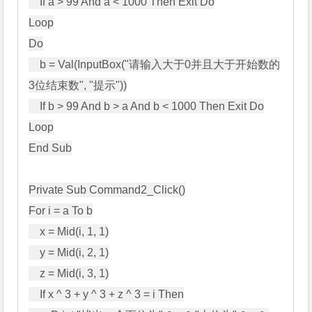
    If a > 99 And a < 1000 Then Exit Do

Loop

Do

    b = Val(InputBox("请输入大于0并且大于开始数的
3位结束数", "提示"))

    If b > 99 And b > a And b < 1000 Then Exit Do

Loop

End Sub

Private Sub Command2_Click()

For i = a To b

    x = Mid(i, 1, 1)

    y = Mid(i, 2, 1)

    z = Mid(i, 3, 1)

    If x ^ 3 + y ^ 3 + z ^ 3 = i Then
