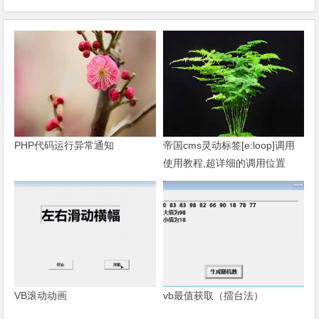
PHP代码运行异常通知
帝国cms灵动标签[e:loop]调用
使用教程,超详细的调用位置
VB滚动动画
vb最值获取（擂台法）