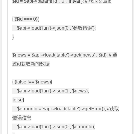
$id = $api->param('id' , 0 , '
intval
'); // 获取文章id

if($id === 0){

    $api->load('
fun
')->json(0 , '参数错误');

}

$news = $api->load('table')->get('news' , $id); // 通
过id获取新闻数据

if(false !== $news){

    $api->load('
fun
')->json(1 , $news);

}else{

    $errorinfo = $api->load('table')->getError(); //获取
错误信息
    $api->load('fun')->json(0 , $errorinfo);
