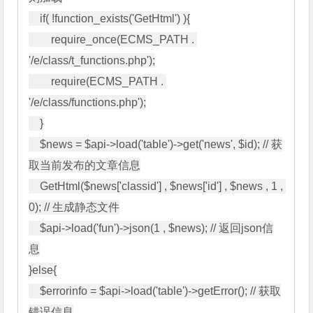
    if( !function_exists('GetHtml') ){

        require_once(ECMS_PATH . 
'/e/class/t_functions.php');

        require(ECMS_PATH . 
'/e/class/functions.php');

    }

    $news = $api->load('table')->get('news', $id); // 获
取当前发布的文章信息

    GetHtml($news['classid'] , $news['id'] , $news , 1 , 
0); // 生成静态文件

    $api->load('fun')->json(1 , $news); // 返回json信
息

}else{

    $errorinfo = $api->load('table')->getError(); // 获取
错误信息
