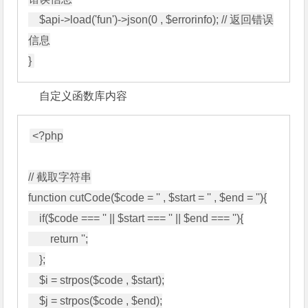
    $api->load('fun')->json(0 , $errorinfo); // 返回错误
信息

}
自定义函数库内容
<?php

// 截取字符串

function cutCode($code = '' , $start = '' , $end = ''){

    if($code === '' || $start === '' || $end === ''){

        return '';

    };

    $i = strpos($code , $start);

    $j = strpos($code , $end);
