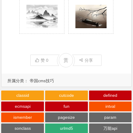
赏
赞
0
分享
所属分类：
帝国cms技巧
classid
cutcode
defined
ecmsapi
fun
intval
ismember
pagesize
param
sonclass
urlmd5
万能api