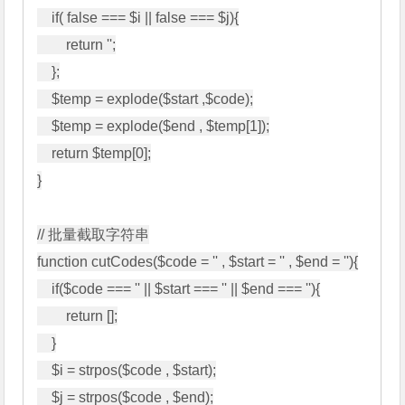
    if( false === $i || false === $j){

        return '';

    };

    $temp = explode($start ,$code);

    $temp = explode($end , $temp[1]);

    return $temp[0];

}

// 批量截取字符串

function cutCodes($code = '' , $start = '' , $end = ''){

    if($code === '' || $start === '' || $end === ''){

        return [];

    }

    $i = strpos($code , $start);

    $j = strpos($code , $end);
