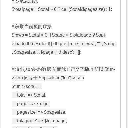
// 获取总页数

$totalpage = $total > 0 ? ceil($total/$pagesize) : 1;

// 获取当前页的数据

$rows = $total > 0 || $page > $totalpage ? $api-
>load('db')->select('[!db.pre!]ecms_news' , '*' , $map 
, $pagesize.','.$page , 'id desc') : [];

// 输出json结构数据 前面我们定义了$fun 所以 $fun-
>json 同等于 $api->load('fun')->json

$fun->json(1 , [

    'total' => $total,

    'page' => $page,

    'pagesize' => $pagesize,

    'totalpage' => $totalpage,
