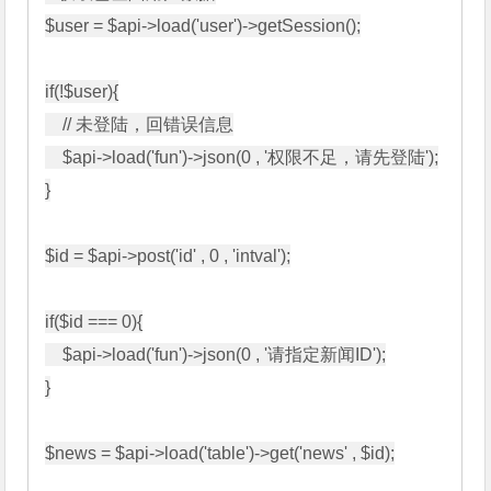
$user = $api->load('user')->getSession();

if(!$user){

    // 未登陆，回错误信息

    $api->load('fun')->json(0 , '权限不足，请先登陆');

}

$id = $api->post('id' , 0 , 'intval');

if($id === 0){

    $api->load('fun')->json(0 , '请指定新闻ID');

}

$news = $api->load('table')->get('news' , $id);
