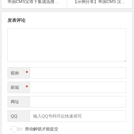
帝国CMS宝塔下集成迅搜教程
【示例分享】帝国CMS 汉字转拼音接口_示例_帝国万能api接口插件使用手册
文
发表评论
章
导
航
*
昵称
*
邮箱
网址
QQ
滑动解锁才能提交