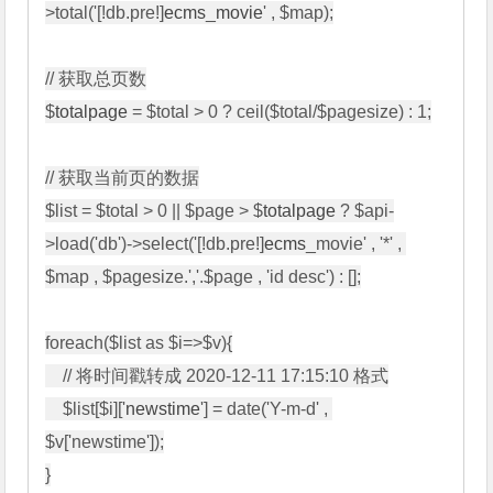
>total('[!db.pre!]
ecms
_
movie
' , $map);

// 获取总页数

$
totalpage
 = $total > 0 ? ceil($total/$pagesize) : 1;

// 获取当前页的数据

$list = $total > 0 || $page > $
totalpage
 ? $api-
>load('db')->select('[!db.pre!]
ecms
_movie' , '*' , 
$map , $pagesize.','.$page , 'id desc') : [];

foreach($list as $i=>$v){

    // 将时间戳转成 2020-12-11 17:15:10 格式

    $list[$i]['
newstime
'] = date('Y-m-d' , 
$v['newstime']);

}
