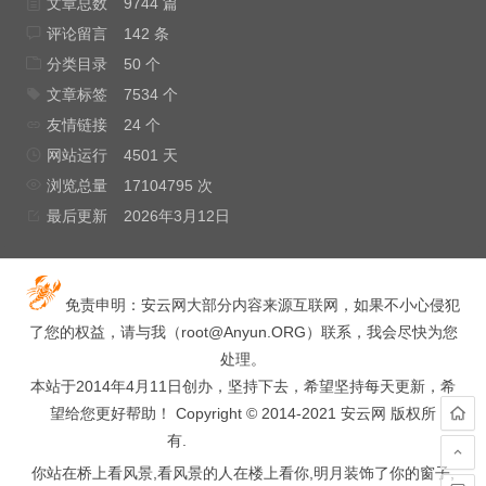
文章总数
9744 篇
评论留言
142 条
分类目录
50 个
文章标签
7534 个
友情链接
24 个
网站运行
4501 天
浏览总量
17104795 次
最后更新
2026年3月12日
免责申明：安云网大部分内容来源互联网，如果不小心侵犯
了您的权益，请与我（
root@Anyun.ORG
）联系，我会尽快为您
处理。
本站于2014年4月11日创办，坚持下去，希望坚持每天更新，希
望给您更好帮助！ Copyright © 2014-2021 安云网 版权所
有.
hacked by wooyun.
你站在桥上看风景,看风景的人在楼上看你,明月装饰了你的窗子,