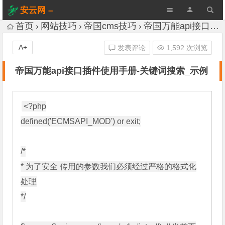
安云网 –
AnYun.ORG
首页
网站技巧
帝国cms技巧
帝国万能api接口插件使用手册-关键词搜索_示例
A+
发表评论
1,592 次浏览
帝国万能api接口插件使用手册-关键词搜索_示例
<?php

defined('ECMSAPI_MOD') or exit;

/*

* 为了安全 传用的参数我们必须经过严格的格式化
处理

*/
