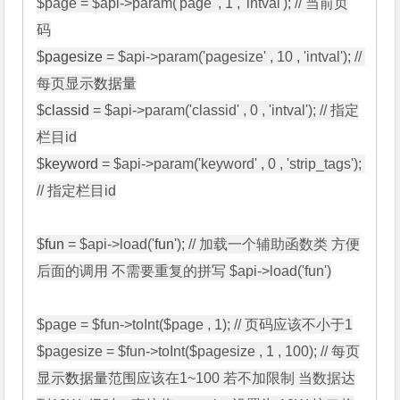
$page = $api->param('page' , 1 , 'intval'); // 当前页
码

$
pagesize
 = $api->param('pagesize' , 10 , 'intval'); // 
每页显示
数据量
$
classid
 = $api->param('classid' , 0 , 'intval'); // 指定
栏目id

$
keyword
 = $api->param('keyword' , 0 , 'strip_tags'); 
// 指定栏目id

$
fun
 = $api->load('
fun
'); // 加载一个辅助函数类 方便
后面的调用 不需要重复的拼写 $api->load('fun')

$page = $fun->toInt($page , 1); // 页码应该不小于1

$pagesize = $fun->toInt($pagesize , 1 , 100); // 每页
显示
数据量
范围应该在1~100 若不加限制 当数据达