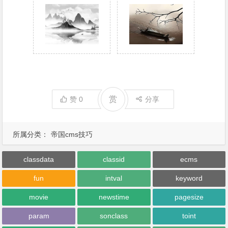
赏
赞
0
分享
所属分类：
帝国cms技巧
classdata
classid
ecms
fun
intval
keyword
movie
newstime
pagesize
param
sonclass
toint