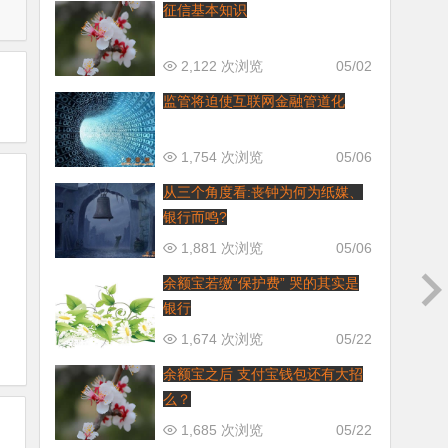
征信基本知识
2,122 次浏览
05/02
监管将迫使互联网金融管道化
1,754 次浏览
05/06
从三个角度看:丧钟为何为纸媒、
银行而鸣?
1,881 次浏览
05/06
余额宝若缴“保护费” 哭的其实是
银行
1,674 次浏览
05/22
余额宝之后 支付宝钱包还有大招
么？
1,685 次浏览
05/22