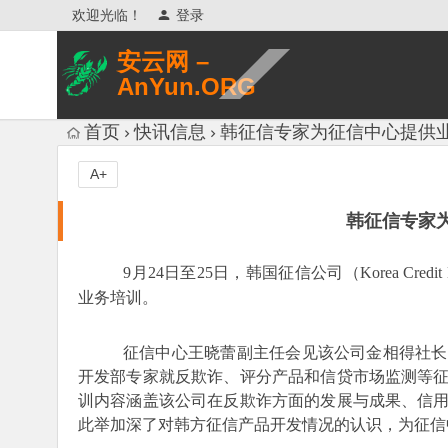
欢迎光临！
登录
安云网 –
AnYun.ORG
专注于网络信息收集、网络数据分享、
首页
快讯信息
韩征信专家为征信中心提供
网络安全研究、网络各种猎奇八卦。
A+
韩征信专家
9
月24日至25日，韩国征信公司（Korea Cre
业务培训。
征信中心王晓蕾副主任会见该公司金相得社长
开发部专家就反欺诈、评分产品和信贷市场监测等
训内容涵盖该公司在反欺诈方面的发展与成果、信
此举加深了对韩方征信产品开发情况的认识，为征信