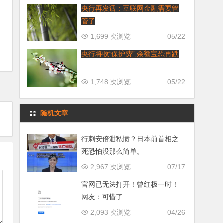
央行再发话：互联网金融需要管
管了
1,699 次浏览
05/22
央行将收“保护费”,余额宝恐再跌
1,748 次浏览
05/22
随机文章
行刺安倍泄私愤？日本前首相之
死恐怕没那么简单。
2,967 次浏览
07/17
官网已无法打开！曾红极一时！
网友：可惜了……
2,093 次浏览
04/26