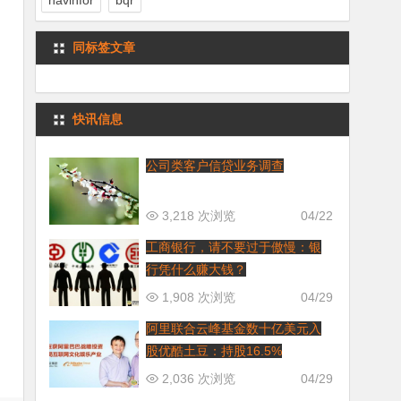
navinfor
bqr
同标签文章
快讯信息
公司类客户信贷业务调查
3,218 次浏览
04/22
工商银行，请不要过于傲慢：银
行凭什么赚大钱？
1,908 次浏览
04/29
阿里联合云峰基金数十亿美元入
股优酷土豆：持股16.5%
2,036 次浏览
04/29