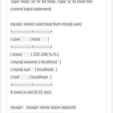
Type 'help;' or '\h' for help. Type '\c' to clear the 
current input statement.

mysql> select user,host from mysql.user;

+---------------+-------------+

| user          | host        |

+---------------+-------------+

| slave         | 192.168.%.% |

| mysql.session | localhost   |

| mysql.sys     | localhost   |

| root          | localhost   |

+---------------+-------------+

4 rows in set (0.01 sec)

mysql>
mysql> show slave status\G
