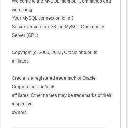
Welcome to the MySQL monitor.  Commands end 
with ; or \g.

Your MySQL connection id is 3

Server version: 5.7.38-log MySQL Community 
Server (GPL)

Copyright (c) 2000, 2022, Oracle and/or its 
affiliates.

Oracle is a registered trademark of Oracle 
Corporation and/or its

affiliates. Other names may be trademarks of their 
respective

owners.
