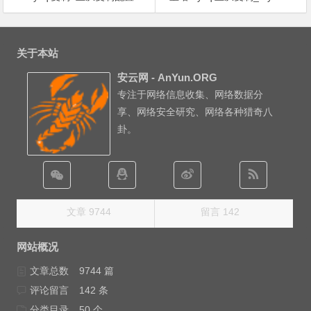
文
章
关于本站
导
安云网 - AnYun.ORG
航
专注于网络信息收集、网络数据分
享、网络安全研究、网络各种猎奇八
卦。
文章 9744
留言 142
网站概况
文章总数
9744 篇
评论留言
142 条
分类目录
50 个