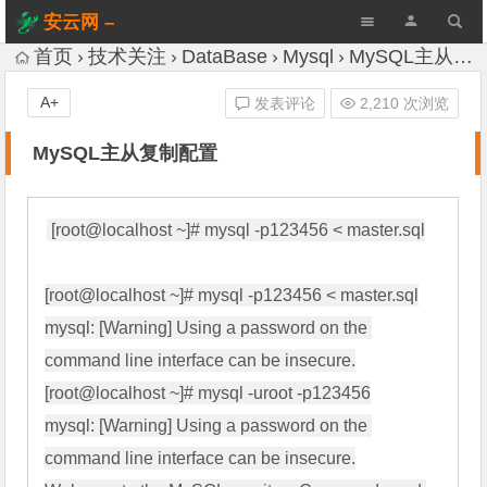
安云网 –
AnYun.ORG
首页
技术关注
DataBase
Mysql
MySQL主从复制配置
A+
发表评论
2,210 次浏览
MySQL主从复制配置
[root@localhost ~]# mysql -p123456 < master.sql

[root@localhost ~]# mysql -p123456 < master.sql

mysql: [Warning] Using a password on the 
command line interface can be insecure.

[root@localhost ~]# mysql -uroot -p123456

mysql: [Warning] Using a password on the 
command line interface can be insecure.
