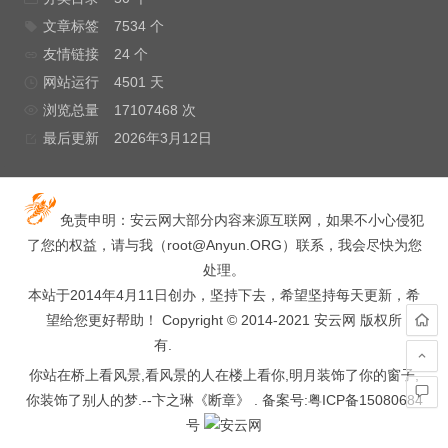
文章标签
7534 个
友情链接
24 个
网站运行
4501 天
浏览总量
17107468 次
最后更新
2026年3月12日
免责申明：安云网大部分内容来源互联网，如果不小心侵犯
了您的权益，请与我（
root@Anyun.ORG
）联系，我会尽快为您
处理。
本站于2014年4月11日创办，坚持下去，希望坚持每天更新，希
望给您更好帮助！ Copyright © 2014-2021 安云网 版权所
有.
hacked by wooyun.
你站在桥上看风景,看风景的人在楼上看你,明月装饰了你的窗子,
你装饰了别人的梦.--卞之琳《断章》 . 备案号:
粤ICP备15080684
号