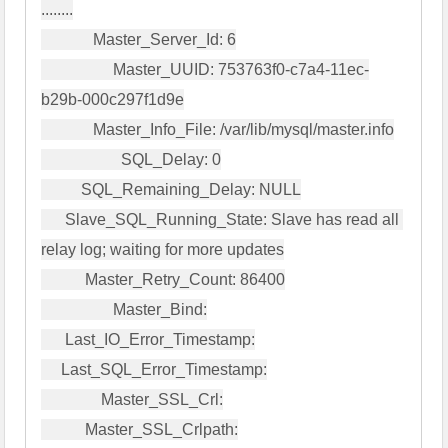
........

             Master_Server_Id: 6

                  Master_UUID: 753763f0-c7a4-11ec-
b29b-000c297f1d9e

             Master_Info_File: /var/lib/mysql/master.info

                    SQL_Delay: 0

          SQL_Remaining_Delay: NULL

      Slave_SQL_Running_State: Slave has read all 
relay log; waiting for more updates

           Master_Retry_Count: 86400

                  Master_Bind:

      Last_IO_Error_Timestamp:

     Last_SQL_Error_Timestamp:

               Master_SSL_Crl:

           Master_SSL_Crlpath:
