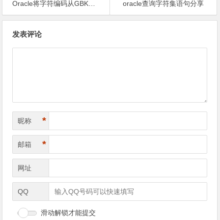
Oracle将字符编码从GBK转到UTF8，如何操作比较稳妥？
oracle查询字符集语句分享
文
发表评论
章
导
航
*
昵称
*
邮箱
网址
QQ
滑动解锁才能提交