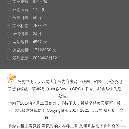
文章总数
9744 篇
评论留言
142 条
分类目录
50 个
文章标签
7534 个
友情链接
24 个
网站运行
4502 天
浏览总量
17123056 次
最后更新
2026年3月12日
免责申明：安云网大部分内容来源互联网，如果不小心侵犯
了您的权益，请与我（
root@Anyun.ORG
）联系，我会尽快为您
处理。
本站于2014年4月11日创办，坚持下去，希望坚持每天更新，希
望给您更好帮助！ Copyright © 2014-2021 安云网 版权所
有.
hacked by wooyun.
你站在桥上看风景,看风景的人在楼上看你,明月装饰了你的窗子,