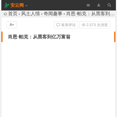
安云网 –
AnYun.ORG
首页
风土人情
奇闻趣事
肖恩·帕克：从黑客到亿万富翁
A+
发表评论
2,573 次浏览
肖恩·帕克：从黑客到亿万富翁