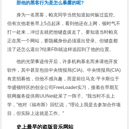
那他的黑客行为是怎么暴露的呢?
身为一名黑客，帕克同学当然知道如何躲过监控。
但有次他老爸早上5点起床，看到他还在上网，顿时气不
打一处来，冲过去就把他键盘拔走了。要知道当时帕克
正在黑一个网站，要隐藏身份必须退出登录。但键盘都
没了还怎么退出?结果FBI就这样追踪到了他的位置。
他的光荣事迹传开后，许多机构慕名而来请他开发
软件，其中甚至包括中央情报局(CIA)。中央情报局(CIA)
有意招募他，但他不感兴趣，而是前往马克·平卡斯位于
华盛顿特区的创业公司FreeLoader实习，接着在早期互
联网服务提供商UUNet处呆了一阵子。“我当时不去上
学，”他对《福布斯》回忆说，“理论上我是去参加合作项
目，但实际上这就是工作。”
史上最早的盗版音乐网站