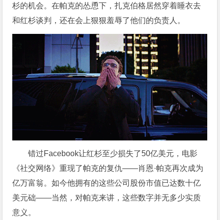
杉的机会。在帕克的怂恿下，扎克伯格居然穿着睡衣去
和红杉谈判，还在会上狠狠羞辱了他们的负责人。
错过Facebook让红杉至少损失了50亿美元，电影
《社交网络》重现了帕克的复仇——肖恩·帕克再次成为
亿万富翁。如今他拥有的这些公司股份市值已达数十亿
美元础——当然，对帕克来讲，这些数字并无多少实质
意义。