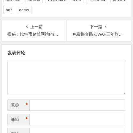
bqr
ecms
上一篇
下一篇
揭秘：比特币赌博网站Primedice如何被黑客坑走100万美金
免费撸套路云WAF三年旗舰版
文
发表评论
章
导
航
*
昵称
*
邮箱