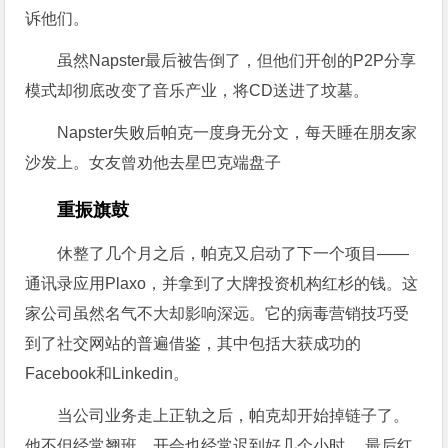
诉他们。
虽然Napster最后被告倒了，但他们开创的P2P分享
模式却彻底改变了音乐产业，将CD送进了坟墓。
Napster失败后帕克一度身无分文，每天睡在朋友家
沙发上。女友曾劝他去星巴克端盘子
重振旗鼓
休整了几个月之后，帕克又启动了下一个项目——
通讯录应用Plaxo，并拿到了大牌投资机构红杉的钱。这
家公司虽然名气不大却影响深远。它的病毒营销技巧受
到了社交网站的普遍借鉴，其中包括大获成功的
Facebook和Linkedin。
当公司业务走上正轨之后，帕克却开始掉链子了。
他不但经常翘班，开会也经常迟到好几个小时。 最后红