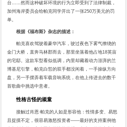
台……然而这种破坏环境的行为立即受到了法律制裁，
加州海岸委员会给帕克同学开出了一张250万美元的罚
单。
根据《福布斯》杂志的描述：
帕克喜欢驾驶着豪华汽车，驶过夜色下雾气缭绕的
金门大桥，直奔马林郡而去，那里坐落着他占地18英亩
的宅邸。这款车型看似低调，内里却藏着动力澎湃的兰
博基尼引擎，帕克白皙的双手都没闲着，一手操纵方向
盘，另一手摆弄着车载音响系统，在他上传进去的数千
首歌曲中挑选中意者。
性格古怪的顽童
接触过肖恩·帕克的人如是形容他：性情多变、易怒
且捉摸不定，很容易激怒投资者——最好的支持案例他