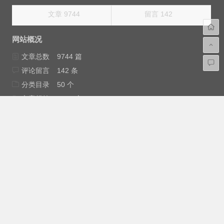
文章 9744
留言 142
网站概况
文章总数
9744 篇
评论留言
142 条
分类目录
50 个
文章标签
7534 个
友情链接
24 个
网站运行
4503 天
浏览总量
17159136 次
最后更新
2026年3月12日
免责申明：安云网大部分内容来源互联网，如果不小心侵犯
了您的权益，请与我（
root@Anyun.ORG
）联系，我会尽快为您
处理。