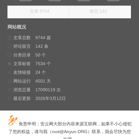
文章 9744
留言 142
网站概况
文章总数
9744 篇
评论留言
142 条
分类目录
50 个
文章标签
7534 个
友情链接
24 个
网站运行
4501 天
浏览总量
17090119 次
最后更新
2026年3月12日
免责申明：安云网大部分内容来源互联网，如果不小心侵犯
了您的权益，请与我（
root@Anyun.ORG
）联系，我会尽快为您