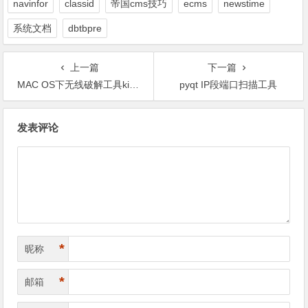
navinfor
classid
帝国cms技巧
ecms
newstime
系统文档
dbtbpre
上一篇
下一篇
MAC OS下无线破解工具kisMAC
pyqt IP段端口扫描工具
文
发表评论
章
导
航
*
昵称
*
邮箱