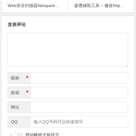
Web安全扫描器Netsparker v3.5发布
渗透辅助工具 – 修改http请求头部chrome扩展下
文
发表评论
章
导
航
*
昵称
*
邮箱
网址
QQ
滑动解锁才能提交