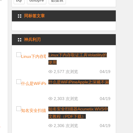
bqr
dbtbpre
数据表
同标签文章
神兵利刃
Linux下内存取证工具Volatility的
使用
2,577 次浏览
04/19
什么是WiFiPineApple之深藏不漏
2,303 次浏览
04/19
知名安全扫描器Acunetix WVS中
文教程（PDF下载）
2,306 次浏览
04/19