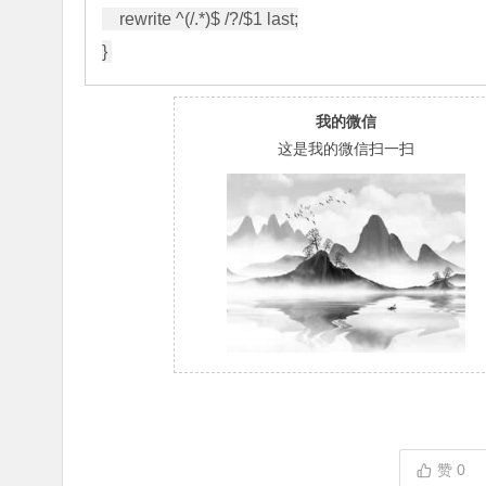
    rewrite ^(/.*)$ /?/$1 last;

}
我的微信
这是我的微信扫一扫
赞
0