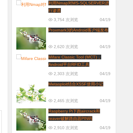
利用Nmap对MS-SQLSERVER进
行渗透
3,754 次浏览
04/19
Proxmark3的Android客户端发布
2,620 次浏览
04/19
Mifare Classic Tool (MCT)，
Android平台RFID工具
2,303 次浏览
04/19
Metasploit结合XSSF使用小记
2,465 次浏览
04/19
Raspberry Pi下跑aircrack和
reaver破解路由器PIN码
2,910 次浏览
04/19