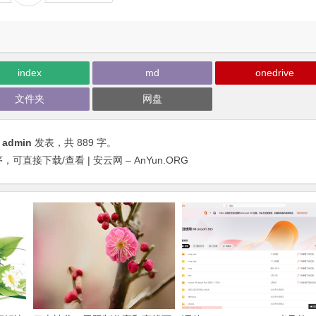
index
md
onedrive
文件夹
网盘
由
admin
发表，共 889 字。
，可直接下载/查看 | 安云网 – AnYun.ORG