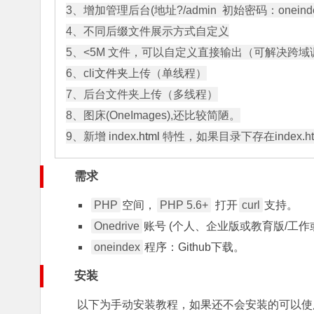
3、增加管理后台(地址?/admin  初始密码：oneindex
4、不同后缀文件展示方式自定义

5、<5M 文件，可以自定义直接输出（可解决跨域
6、cli
文件夹
上传（单线程）

7、后台文件夹上传（多线程）

8、图床(OneImages),还比较简陋。

9、新增 index.
html
需求
PHP
空间，
PHP 5.6+
打开
curl
支持。
Onedrive
账号 (个人、企业版或教育版/工作
oneindex
程序：
Github下载
。
安装
以下为手动安装教程，如果还不会安装的可以使