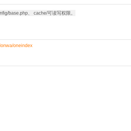
ig/base.php、 cache/可读写权限。

/donwa/oneindex