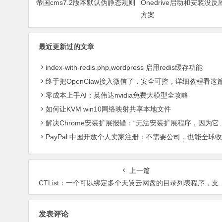
帝国cms7.2版本默认伪静态规则
Onedrive启动和安装没
方案
最近更新过的文章
index-with-redis.php,wordpress 启用redis缓存功能
终于把OpenClaw接入微信了，安全可控，详细教程看这
零成本上手AI：英伟达nvidia免费大模型全攻略
如何让KVM win10网络映射共享本地文件
解决Chrome安装扩展报错：“无法安装扩展程序，因为它使用了不受支持的清单版本“
PayPal 中国开放个人卖家注册：不需要公司，也能全球收款了
上一篇
CTList：一个可以绑定多个天翼云网盘的目录列表程序，支持视频播放
发表评论