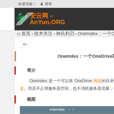
欢迎光临！
登录
安云网 –
AnYun.ORG
专注于网络信息收集、网络数据分享、
首页
技术关注
神兵利刃
OneIndex：一
网络安全研究、网络各种猎奇八卦。
A+
OneIndex：一个OneD
简介
OneIndex
是一个可以将
OneDrive
网盘
的目录
盘
。而且不占用服务器空间，也不消耗服务器流量，
截图