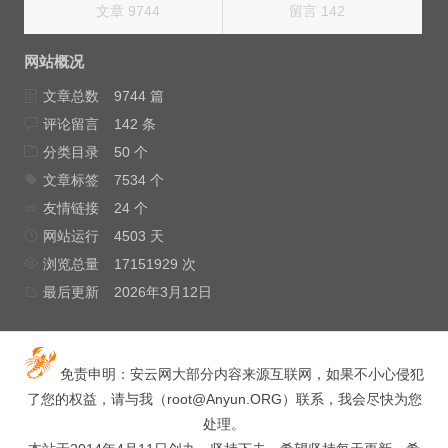
文章 9744
留言 142
网站概况
文章总数
9744 篇
评论留言
142 条
分类目录
50 个
文章标签
7534 个
友情链接
24 个
网站运行
4503 天
浏览总量
17151929 次
最后更新
2026年3月12日
免责申明：安云网大部分内容来源互联网，如果不小心侵犯
了您的权益，请与我（
root@Anyun.ORG
）联系，我会尽快为您
处理。