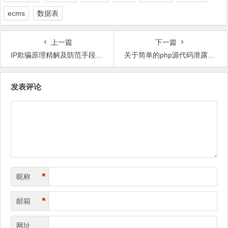
ecms
数据表
上一篇
下一篇
IP欺骗原理精解及防范手段综述
关于简单的php源代码泄露漏洞的发掘
文
发表评论
章
导
航
*
昵称
*
邮箱
网址