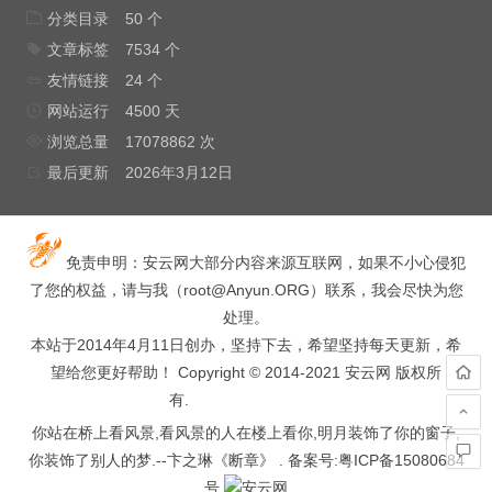
分类目录
50 个
文章标签
7534 个
友情链接
24 个
网站运行
4500 天
浏览总量
17078862 次
最后更新
2026年3月12日
免责申明：安云网大部分内容来源互联网，如果不小心侵犯
了您的权益，请与我（
root@Anyun.ORG
）联系，我会尽快为您
处理。
本站于2014年4月11日创办，坚持下去，希望坚持每天更新，希
望给您更好帮助！ Copyright © 2014-2021 安云网 版权所
有.
hacked by wooyun.
你站在桥上看风景,看风景的人在楼上看你,明月装饰了你的窗子,
你装饰了别人的梦.--卞之琳《断章》 . 备案号:
粤ICP备15080684
号