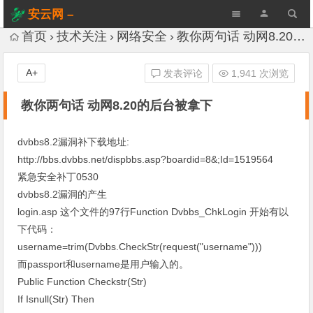
安云网 –
AnYun.ORG
首页
技术关注
网络安全
教你两句话 动网8.20的后台被拿下
A+
发表评论
1,941 次浏览
教你两句话 动网8.20的后台被拿下
dvbbs8.2漏洞补下载地址:
http://bbs.dvbbs.net/dispbbs.asp?boardid=8&;Id=1519564
紧急安全补丁0530
dvbbs8.2漏洞的产生
login.asp 这个文件的97行Function Dvbbs_ChkLogin 开始有以
下代码：
username=trim(Dvbbs.CheckStr(request("username")))
而passport和username是用户输入的。
Public Function Checkstr(Str)
If Isnull(Str) Then