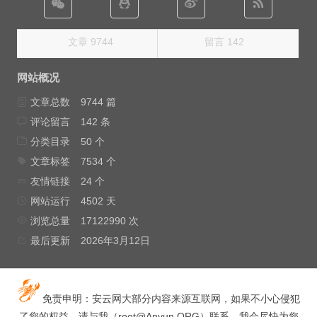
文章 9744
留言 142
网站概况
文章总数
9744 篇
评论留言
142 条
分类目录
50 个
文章标签
7534 个
友情链接
24 个
网站运行
4502 天
浏览总量
17122990 次
最后更新
2026年3月12日
免责申明：安云网大部分内容来源互联网，如果不小心侵犯
了您的权益，请与我（
root@Anyun.ORG
）联系，我会尽快为您