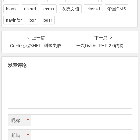
blank
titleurl
ecms
系统文档
classid
帝国CMS
navinfor
bqr
bqsr
上一篇
下一篇
Cacti 远程SHELL测试失败
一次Dvbbs.PHP 2.0的提权拿shell
文
发表评论
章
导
航
*
昵称
*
邮箱