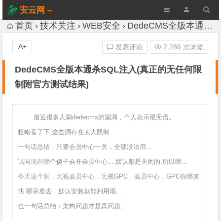
安云网 –
AnYun.ORG
首页
技术关注
WEB安全
DedeCMS全版本通杀SQL注入(真正的无任何限制附官方测试结果)
A+
发表评论
2,286 次浏览
DedeCMS全版本通杀SQL注入(真正的无任何限
制附官方测试结果)
最近很多人刷dedecms的漏洞，个人表示很无语。
粗略看了下,这些洞存在太大限制
一句话总结：只要会员中心一关，全部没法用...
试问现在哪个傻子会开会员中心... 默认都是关闭的,所以哪...
今天这个洞，无视会员中心，无视GPC，会员中心，GPC你哪凉
快 哪呆着去，默认安装就能利用哦...
也一句话总结：架构问题才是真问题。