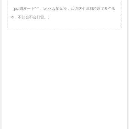
（ps:调皮一下^-^，felixk3y某见怪，话说这个漏洞跨越了多个版
本，不知会不会打雷。）