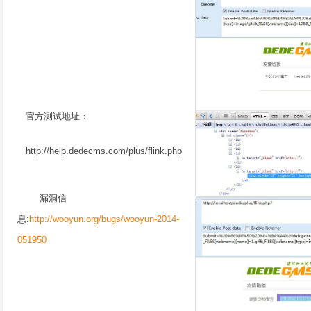
官方测试地址：
http://help.dedecms.com/plus/flink.php
漏洞信
息:
http://wooyun.org/bugs/wooyun-2014-
051950