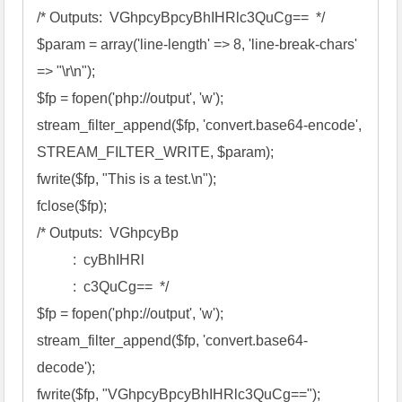
/*
 Outputs:  VGhpcyBpcyBhIHRlc3QuCg==  
*/
$param
 = 
array
('line-length' => 8, 'line-break-chars' 
=> "\r\n"
$fp
 = 
fopen
('php://output', 'w'
stream_filter_append
(
$fp
, 'convert.base64-encode', 
STREAM_FILTER_WRITE, 
$param
fwrite
(
$fp
, "This is a test.\n"
fclose
(
$fp
/*
 Outputs:  VGhpcyBp

          :  cyBhIHRl

          :  c3QuCg==  
*/
$fp
 = 
fopen
('php://output', 'w'
stream_filter_append
(
$fp
, 'convert.base64-
decode'
fwrite
(
$fp
, "VGhpcyBpcyBhIHRlc3QuCg=="