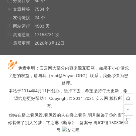
分类目录
50 个
文章标签
7534 个
友情链接
24 个
网站运行
4503 天
浏览总量
17153731 次
最后更新
2026年3月12日
免责申明：安云网大部分内容来源互联网，如果不小心侵犯
了您的权益，请与我（
root@Anyun.ORG
）联系，我会尽快为您
处理。
本站于2014年4月11日创办，坚持下去，希望坚持每天更新，希
望给您更好帮助！ Copyright © 2014-2021 安云网 版权所
有.
hacked by wooyun.
你站在桥上看风景,看风景的人在楼上看你,明月装饰了你的窗子,
你装饰了别人的梦.--卞之琳《断章》 . 备案号:
粤ICP备15080684
号