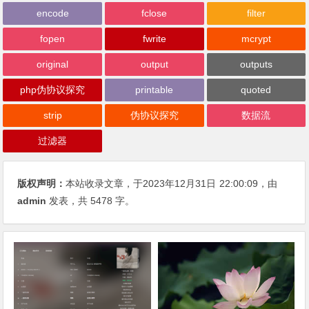
encode
fclose
filter
fopen
fwrite
mcrypt
original
output
outputs
php伪协议探究
printable
quoted
strip
伪协议探究
数据流
过滤器
版权声明：
本站收录文章，于2023年12月31日
22:00:09
，由
admin
发表，共 5478 字。