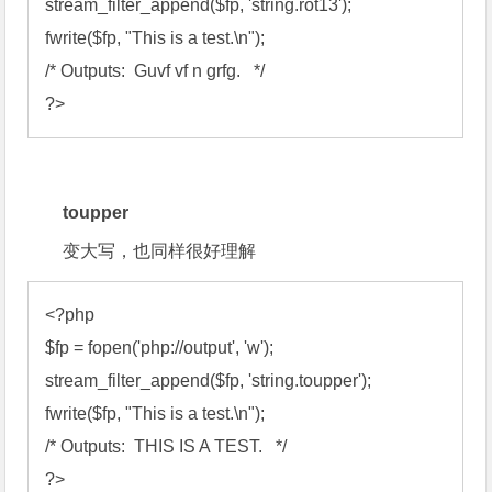
stream_filter_append
(
$fp
, 'string.rot13'
fwrite
(
$fp
, "This is a test.\n"
/*
 Outputs:  Guvf vf n grfg.   
*/
?>
toupper
变大写，也同样很好理解
<?
$fp
 = 
fopen
('php://output', 'w'
stream_filter_append
(
$fp
, 'string.toupper'
fwrite
(
$fp
, "This is a test.\n"
/*
 Outputs:  THIS IS A TEST.   
*/
?>