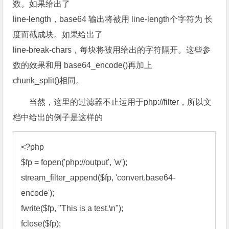
数。如果给出了
line-length，base64 输出将被用 line-length个字符为 长
度而截成块。如果给出了
line-break-chars，每块将被用给出的字符隔开。这些参
数的效果和用 base64_encode()再加上
chunk_split()相同。
当然，这里的过滤器不止运用于php://filter，所以文
档中给出的例子是这样的
<?
$fp
 = 
fopen
('php://output', 'w'
stream_filter_
append
(
$fp
, 'convert.base64-
encode'
fwrite
(
$fp
, "This is a test.\n"
fclose
(
$fp