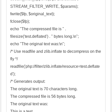
STREAM_FILTER_WRITE, 
$params
fwrite
(
$fp
, 
$original_text
fclose
(
$fp
echo
 "The compressed file is " . 
filesize
('test.deflated') . " bytes long.\n"
echo
 "The original text was:\n"
/*
 Use readfile and zlib.inflate to decompress on the 
fly 
*/
readfile
('php://filter/zlib.inflate/resource=test.deflate
d'
/*
 Generates output:

The original text is 70 characters long.

The compressed file is 56 bytes long.

The original text was:

This is a test.
