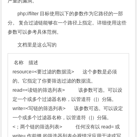
严重的漏洞。
php://filter 目标使用以下的参数作为它路径的一部
分。 复合过滤链能够在一个路径上指定。详细使用这些
参数可以参考具体范例。
文档里是这么写的
 名称    描述

resource=
<
要过滤的数据流
>
       这个参数是必须
的。它指定了你要筛选过滤的数据流。

read=
<
读链的筛选列表
>
           该参数可选。可以设
定一个或多个过滤器名称，以管道符（|）分隔。

write=
<
写链的筛选列表
>
       该参数可选。可以设定
<
；两个链的筛选列表
>
           任何没有以 read= 或 
write= 作前缀 的筛选器列表会视情况应用于读或写