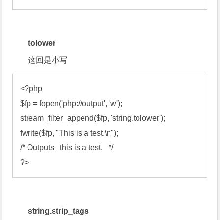
tolower
这回是小写
<?
$fp
 = 
fopen
('php://output', 'w'
stream_filter_append
(
$fp
, 'string.tolower'
fwrite
(
$fp
, "This is a test.\n"
/*
 Outputs:  this is a test.   
*/
?>
string.strip_tags