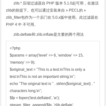
zlib.* 压缩过滤器自 PHP 版本 5.1.0起可用，在激活
zlib的前提下。也可以通过安装来自 » PECL的 »
zlib_filter包作为一个后门在 5.0.x版中使用。此过滤器在
PHP 4 中 不可用。
zlib.deflate和 zlib.inflate是主要的两个用法
<?
$params
 = 
array
('level' => 6, 'window' => 15, 
'memory' => 9
$
original
_text
 = "This is a test.\nThis is only a 
test.\nThis is not an important string.\n"
echo
 "The original text is " . 
strlen
(
$original_text
) . " 
characters long.\n"
$fp
 = 
fopen
('test.deflated', 'w'
stream_filter_append
(
$fp
, 'zlib.deflate', 