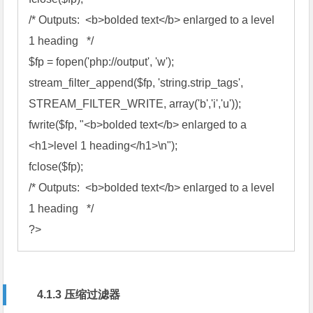
/*
 Outputs:  <b>bolded text</b> enlarged to a level 
1 heading   
*/
$fp
 = 
fopen
('php://output', 'w'
stream_filter_append
(
$fp
, 'string.strip_tags', 
STREAM_FILTER_WRITE, 
array
('b','i','u'
fwrite
(
$fp
, "<b>bolded text</b> enlarged to a 
<h1>level 1 heading</h1>\n"
fclose
(
$fp
/*
 Outputs:  <b>bolded text</b> enlarged to a level 
1 heading   
*/
?>
4.1.3 压缩过滤器