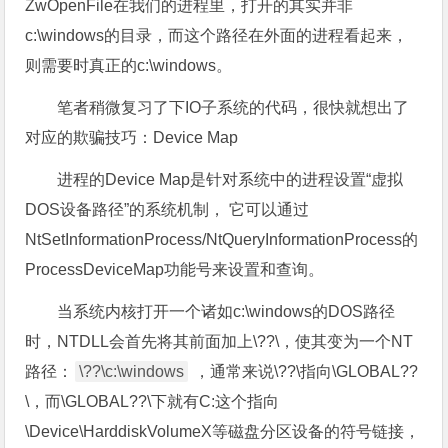
ZwOpenFile在我们的进程里，打开的其实并非
c:\windows的目录，而这个路径在外面的进程看起来，
则需要时真正的c:\windows。
笔者稍微复习了下IO子系统的代码，很快就想出了
对应的欺骗技巧：Device Map
进程的Device Map是针对系统中的进程设置“虚拟
DOS设备路径”的系统机制， 它可以通过
NtSetInformationProcess/NtQueryInformationProcess的
ProcessDeviceMap功能号来设置和查询。
当系统内核打开一个诸如c:\windows的DOS路径
时，NTDLL会首先将其前面加上\??\，使其变为一个NT
路径：
\??\c:\windows
，通常来说\??\指向\GLOBAL??
\，而\GLOBAL??\下就有C:这个指向
\Device\HarddiskVolumeX等磁盘分区设备的符号链接，