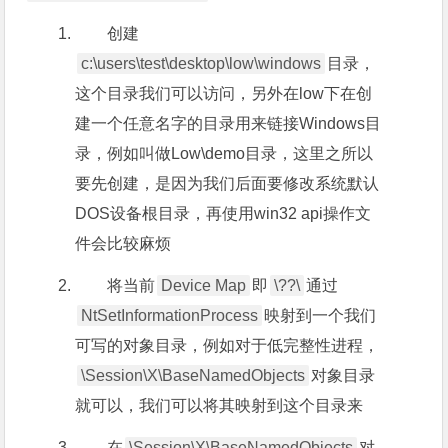
创建
c:\users\test\desktop\low\windows
目录，
这个目录我们可以访问，另外在low下在创
建一个任意名字的目录用来链接Windows目
录，例如叫做Low\demo目录，这里之所以
要先创建，是因为我们后面要修改系统默认
DOS设备根目录，再使用win32 api操作文
件会比较麻烦
将当前
Device Map
即
\??\
通过
NtSetInformationProcess
映射到一个我们
可写的对象目录，例如对于低完整性进程，
\Session\X\BaseNamedObjects
对象目录
就可以，我们可以将其映射到这个目录来
在
\Session\X\BaseNamedObjects
对