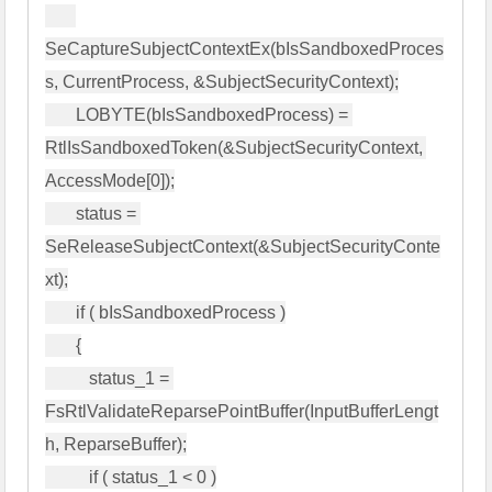
SeCaptureSubjectContextEx(bIsSandboxedProces
s, CurrentProcess, &SubjectSecurityContext);

       LOBYTE(bIsSandboxedProcess) = 
RtlIsSandboxedToken(&SubjectSecurityContext, 
AccessMode[0]);

       status = 
SeReleaseSubjectContext(&SubjectSecurityConte
xt);

       if ( bIsSandboxedProcess )

       {

          status_1 = 
FsRtlValidateReparsePointBuffer(InputBufferLengt
h, ReparseBuffer);

          if ( status_1 < 0 )
