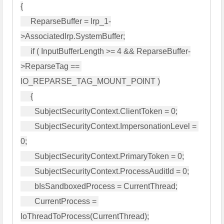
{

     ReparseBuffer = Irp_1-
>AssociatedIrp.SystemBuffer;

     if ( InputBufferLength >= 4 && ReparseBuffer-
>ReparseTag == 
IO_REPARSE_TAG_MOUNT_POINT )

     {

       SubjectSecurityContext.ClientToken = 0;

       SubjectSecurityContext.ImpersonationLevel = 
0;

       SubjectSecurityContext.PrimaryToken = 0;

       SubjectSecurityContext.ProcessAuditId = 0;

       bIsSandboxedProcess = CurrentThread;

       CurrentProcess = 
IoThreadToProcess(CurrentThread);
