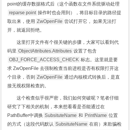
point的缓存数据格式后（这个函数在文件系统驱动处理
reparse point
操作时也会用到），将目标目录的路径提
取出来，使用
ZwOpenFile
尝试打开它， 如果无法打
开，就返回拒绝。
这里打开文件有个很关键的步骤，大家可以看到代
码里
ObjectAttributes.Attributes
设置了包含
OBJ_FORCE_ACCESS_CHECK
标志。这里就是要
求 ZwOpenFile 去强制检查当前进程是否有权限打开这
个目录，否则
ZwOpenFile
通过内核模式转换后，是直
接无视权限检查的。
这个检查似乎很严密，我们如何突破呢？笔者仔细
研究了下相关的机制，本来想看看是否能通过在
PathBuffer中调换
SubsituteName
和
PrintName
位置
的方式（这段代码默认
SubsituteName
在前）来欺骗检