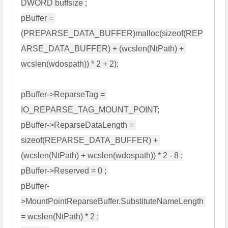
DWORD buffsize ;

pBuffer = 
(PREPARSE_DATA_BUFFER)malloc(sizeof(REP
ARSE_DATA_BUFFER) + (wcslen(NtPath) + 
wcslen(wdospath)) * 2 + 2);

pBuffer->ReparseTag = 
IO_REPARSE_TAG_MOUNT_POINT;

pBuffer->ReparseDataLength = 
sizeof(REPARSE_DATA_BUFFER) + 
(wcslen(NtPath) + wcslen(wdospath)) * 2 - 8 ;

pBuffer->Reserved = 0 ; 

pBuffer-
>MountPointReparseBuffer.SubstituteNameLength 
= wcslen(NtPath) * 2 ;
