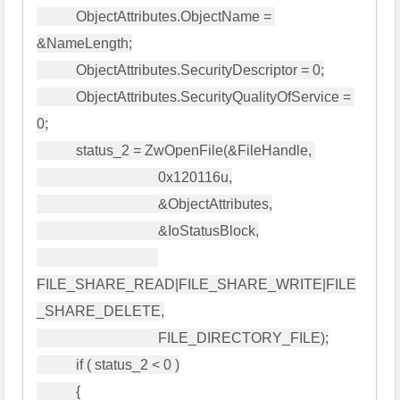
           ObjectAttributes.ObjectName = 
&NameLength;

           ObjectAttributes.SecurityDescriptor = 0;

           ObjectAttributes.SecurityQualityOfService = 
0;

           status_2 = ZwOpenFile(&FileHandle, 

                                  0x120116u,

                                  &ObjectAttributes,

                                  &IoStatusBlock,

FILE_SHARE_READ|FILE_SHARE_WRITE|FILE
_SHARE_DELETE,

                                  FILE_DIRECTORY_FILE);

           if ( status_2 < 0 )

           {
