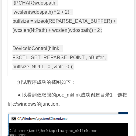
 (PCHAR)wdospath ,

 wcslen(wdospath) * 2 + 2) ; 

buffsize = sizeof(REPARSE_DATA_BUFFER) + 
(wcslen(NtPath) + wcslen(wdospath)) * 2 ;

DeviceIoControl(hlink , 
FSCTL_SET_REPARSE_POINT , pBuffer , 
测试程序成功的截图如下：
可以看到低权限的poc_mklink成功创建目录1，链接
到c:\windows的junction。