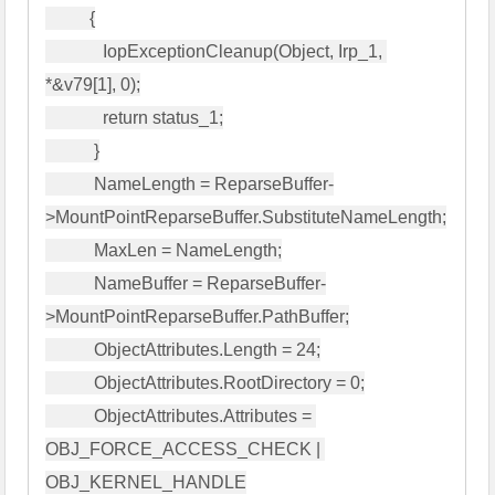
          {

             IopExceptionCleanup(Object, Irp_1, 
*&v79[1], 0);

             return status_1;

           }

           NameLength = ReparseBuffer-
>MountPointReparseBuffer.SubstituteNameLength;

           MaxLen = NameLength;

           NameBuffer = ReparseBuffer-
>MountPointReparseBuffer.PathBuffer;

           ObjectAttributes.Length = 24;

           ObjectAttributes.RootDirectory = 0;

           ObjectAttributes.Attributes = 
OBJ_FORCE_ACCESS_CHECK | 
OBJ_KERNEL_HANDLE
