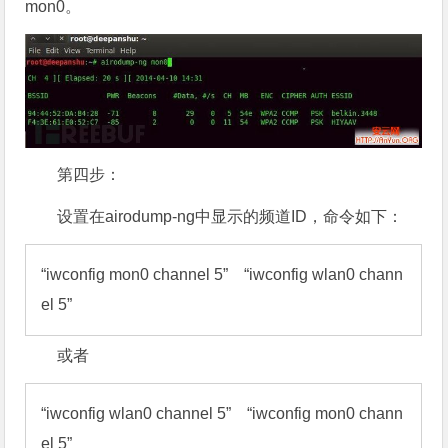
mon0。
第四步：
设置在airodump-ng中显示的频道ID，命令如下：
“iwconfig mon0 channel 5”    “iwconfig wlan0 chann
el 5”
或者
“iwconfig wlan0 channel 5”    “iwconfig mon0 chann
el 5”