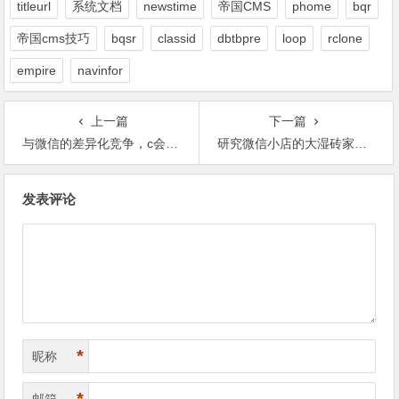
titleurl
系统文档
newstime
帝国CMS
phome
bqr
帝国cms技巧
bqsr
classid
dbtbpre
loop
rclone
empire
navinfor
上一篇
下一篇
与微信的差异化竞争，c会成为下一个手游分发平台吗？
研究微信小店的大湿砖家请闭嘴，来听听微信第三方开发者的心声
文
发表评论
章
导
航
*
昵称