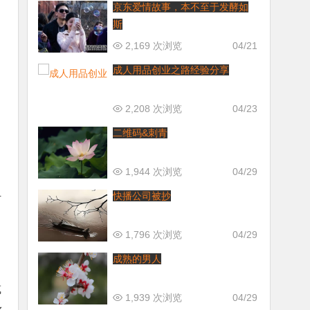
京东爱情故事，本不至于发酵如
斯
2,169 次浏览
04/21
成人用品创业之路经验分享
2,208 次浏览
04/23
二维码&刺青
1,944 次浏览
04/29
快播公司被抄
计
1,796 次浏览
04/29
成熟的男人
或
1,939 次浏览
04/29
之