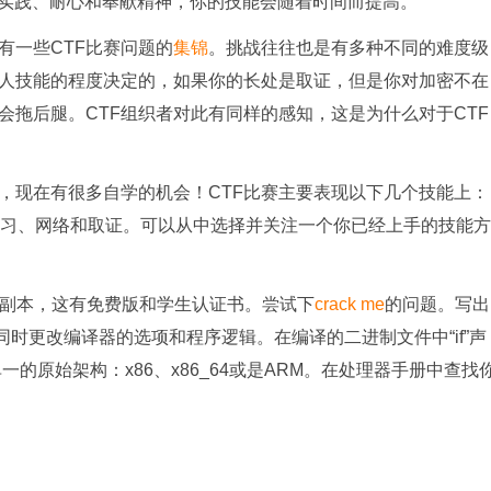
实践、耐心和奉献精神，你的技能会随着时间而提高。
有一些CTF比赛问题的
集锦
。挑战往往也是有多种不同的难度级
人技能的程度决定的，如果你的长处是取证，但是你对加密不在
拖后腿。CTF组织者对此有同样的感知，这是为什么对于CTF
，现在有很多自学的机会！CTF比赛主要表现以下几个技能上：
制练习、网络和取证。可以从中选择并关注一个你已经上手的技能方
o的副本，这有免费版和学生认证书。尝试下
crack me
的问题。写出
时更改编译器的选项和程序逻辑。在编译的二进制文件中“if”声
单一的原始架构：x86、x86_64或是ARM。在处理器手册中查找