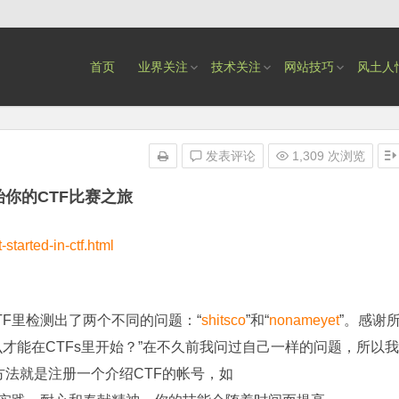
首页
业界关注
技术关注
网站技巧
风土人
发表评论
1,309 次浏览
始你的CTF比赛之旅
tarted-in-ctf.html
CTF里检测出了两个不同的问题：“
shitsco
”和“
nonameyet
”。感谢
才能在CTFs里开始？”在不久前我问过自己一样的问题，所以我
方法就是注册一个介绍CTF的帐号，如