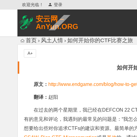
欢迎光临！
登录
安云网 –
AnYun.ORG
专注于网络信息收集、网络数据分享、
首页
风土人情
如何开始你的CTF比赛之旅
网络安全研究、网络各种猎奇八卦。
A+
如何开
原文：
http://www.endgame.com/blog/how-to-get-s
翻译：
赵阳
在过去的两个星期里，我已经在DEFCON 22 
有的意见和评论，我遇到的最常见的问题是：“我怎么
想要给出些对你追求CTFs的建议和资源。最简单的