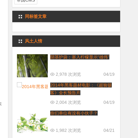
帝国CMS
同标签文章
风土人情
阴茎护袋：塞入柠檬显示“雄伟”
2,978 次浏览
04/19
2014年黑客题材电影：《超验骇
客》全长预告片
2,004 次浏览
04/19
你
你们单位有没有小伙子？
1,982 次浏览
04/21