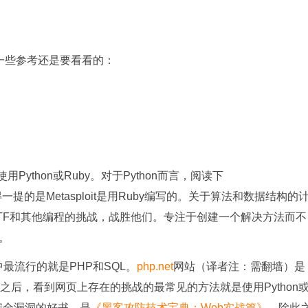
》
一些参考还是要看看的：
ython或Ruby。对于Python而言，阅读下
的是Metasploit是用Ruby编写的。关于算法和数据结构的
TF和其他编程的挑战，战胜他们。专注于创建一个解决方法而不
。
中最流行的就是PHP和SQL。
php.net
网站（译者注：需翻墙）是
之后，看到网页上存在的挑战的最常见的方法就是使用Python
安全漏洞的好书，是
《黑客攻防技术宝典：Web实战篇》
。除此