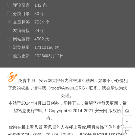
评论留言
142 条
分类目录
50 个
文章标签
7534 个
友情链接
24 个
网站运行
4502 天
浏览总量
17111156 次
最后更新
2026年3月12日
免责申明：安云网大部分内容来源互联网，如果不小心侵犯
了您的权益，请与我（
root@Anyun.ORG
）联系，我会尽快为您
处理。
本站于2014年4月11日创办，坚持下去，希望坚持每天更新，希
望给您更好帮助！ Copyright © 2014-2021 安云网 版权所
有.
hacked by wooyun.
你站在桥上看风景,看风景的人在楼上看你,明月装饰了你的窗子,
你装饰了别人的梦.--卞之琳《断章》 . 备案号:
粤ICP备15080684