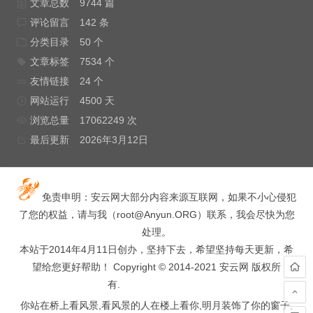
文章总数
9744 篇
评论留言
142 条
分类目录
50 个
文章标签
7534 个
友情链接
24 个
网站运行
4500 天
浏览总量
17062249 次
最后更新
2026年3月12日
免责申明：安云网大部分内容来源互联网，如果不小心侵犯
了您的权益，请与我（
root@Anyun.ORG
）联系，我会尽快为您
处理。
本站于2014年4月11日创办，坚持下去，希望坚持每天更新，希
望给您更好帮助！ Copyright © 2014-2021 安云网 版权所
有.
hacked by wooyun.
你站在桥上看风景,看风景的人在楼上看你,明月装饰了你的窗子,