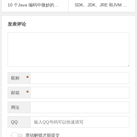
10 个Java 编码中微妙的最佳实践
SDK、JDK、JRE 和JVM 之间的关系
文
发表评论
章
导
航
*
昵称
*
邮箱
网址
QQ
滑动解锁才能提交