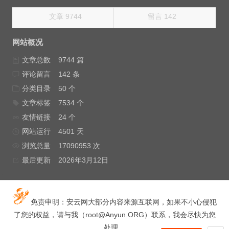
文章 9744
留言 142
网站概况
文章总数
9744 篇
评论留言
142 条
分类目录
50 个
文章标签
7534 个
友情链接
24 个
网站运行
4501 天
浏览总量
17090953 次
最后更新
2026年3月12日
免责申明：安云网大部分内容来源互联网，如果不小心侵犯
了您的权益，请与我（
root@Anyun.ORG
）联系，我会尽快为您
处理。