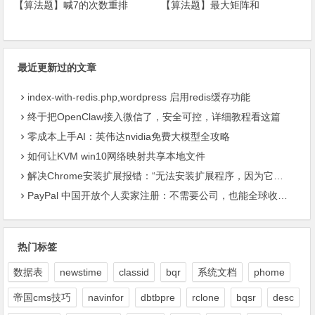
【算法题】最大矩阵和
【算法题】喊7的次数重排
最近更新过的文章
index-with-redis.php,wordpress 启用redis缓存功能
终于把OpenClaw接入微信了，安全可控，详细教程看这篇
零成本上手AI：英伟达nvidia免费大模型全攻略
如何让KVM win10网络映射共享本地文件
解决Chrome安装扩展报错：“无法安装扩展程序，因为它使用了不受支持的清单版本“
PayPal 中国开放个人卖家注册：不需要公司，也能全球收款了
热门标签
数据表
newstime
classid
bqr
系统文档
phome
帝国cms技巧
navinfor
dbtbpre
rclone
bqsr
desc