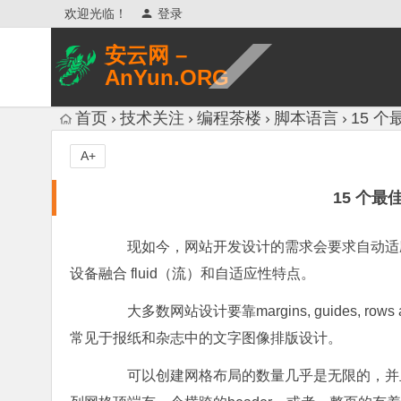
欢迎光临！
登录
安云网 –
AnYun.ORG
专注于网络信息收集、网络数据分享、
首页
技术关注
编程茶楼
脚本语言
15 个
网络安全研究、网络各种猎奇八卦。
A+
15 个最佳
现如今，网站开发设计的需求会要求自动适应
设备融合 fluid（流）和自适应性特点。
大多数网站设计要靠margins, guides, r
常见于报纸和杂志中的文字图像排版设计。
可以创建网格布局的数量几乎是无限的，并且