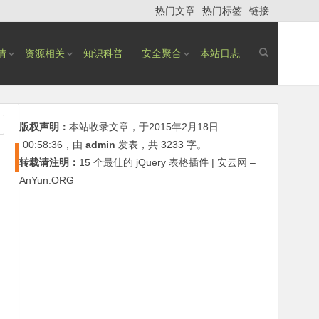
热门文章
热门标签
链接
情
资源相关
知识科普
安全聚合
本站日志
版权声明：
本站收录文章，于2015年2月18日
00:58:36
，由
admin
发表，共 3233 字。
转载请注明：
15 个最佳的 jQuery 表格插件 | 安云网 –
AnYun.ORG