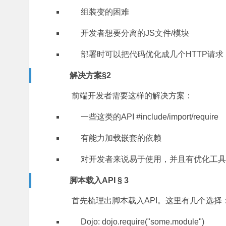
组装变的困难
开发者想要分离的JS文件/模块
部署时可以把代码优化成几个HTTP请求
解决方案§2
前端开发者需要这样的解决方案：
一些这类的API #include/import/require
有能力加载嵌套的依赖
对开发者来说易于使用，并且有优化工具
脚本载入API § 3
首先梳理出脚本载入API。这里有几个选择
Dojo: dojo.require("some.module")