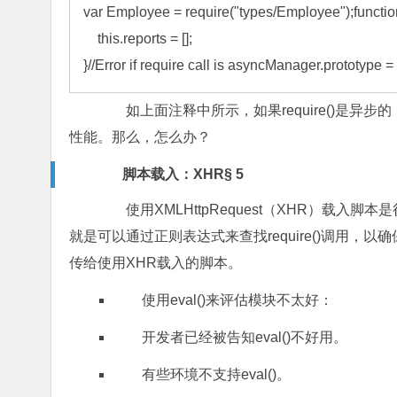
var Employee = require("types/Employee");function
    this.reports = [];

}//Error if require call is asyncManager.prototype
如上面注释中所示，如果require()是异
性能。那么，怎么办？
脚本载入：XHR§ 5
使用XMLHttpRequest（XHR）载入
就是可以通过正则表达式来查找require()调用，以确
传给使用XHR载入的脚本。
使用eval()来评估模块不太好：
开发者已经被告知eval()不好用。
有些环境不支持eval()。