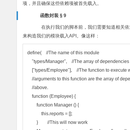
项，并且确保这些依赖项被首先载入。
函数封装 § 9
在执行我们的脚本前，我们需要知道相关依赖
来构造我们的模块载入API。像这样：
define(    //The name of this module

    "types/Manager",    //The array of dependencies

    ["types/Employee"],    //The function to execute when all dependencies have loaded. The

    //arguments to this function are the array of dependencies mentioned

    //above.

    function (Employee) {

        function Manager () {

            this.reports = [];

        }        //This will now work
