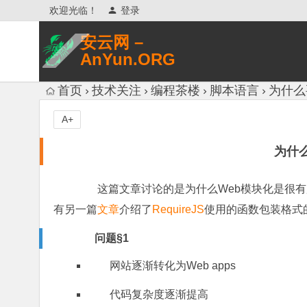
欢迎光临！
登录
安云网 –
AnYun.ORG
专注于网络信息收集、网络数据分享、
首页
技术关注
编程茶楼
脚本语言
为什么
网络安全研究、网络各种猎奇八卦。
A+
为什
这篇文章讨论的是为什么Web模块化是很有用
有另一篇
文章
介绍了
RequireJS
使用的函数包装格式
问题§1
网站逐渐转化为Web apps
代码复杂度逐渐提高