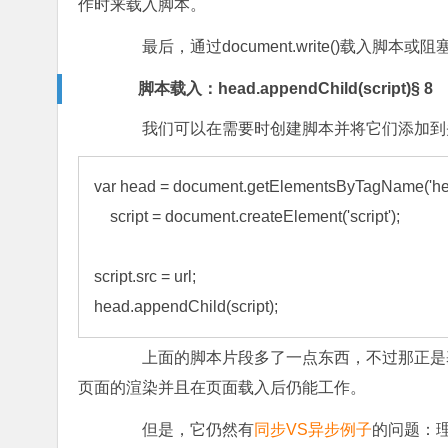
作时来载入脚本。
最后，通过document.write()载入
脚本载入：head.appendChild(script)§ 8
我们可以在需要时创建脚本并将它们添加到
var head = document.getElementsByTagName('head
    script = document.createElement('script');

script.src = url;

head.appendChild(script);
上面的脚本片段多了一点东西，不过那正是基本的思
页面的渲染并且在页面载入后仍能工作。
但是，它仍然有
同步VS异步例子
的问题：理