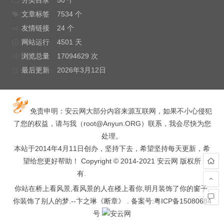
分类目录
50 个
文章标签
7534 个
友情链接
24 个
网站运行
4501 天
浏览总量
17094629 次
最后更新
2026年3月12日
免责申明：安云网大部分内容来源互联网，如果不小心侵犯
了您的权益，请与我（
root@Anyun.ORG
）联系，我会尽快为您
处理。
本站于2014年4月11日创办，坚持下去，希望坚持每天更新，希
望给您更好帮助！ Copyright © 2014-2021 安云网 版权所
有.
hacked by wooyun.
你站在桥上看风景,看风景的人在楼上看你,明月装饰了你的窗子,
你装饰了别人的梦.--卞之琳《断章》 . 备案号:
粤ICP备15080684
号