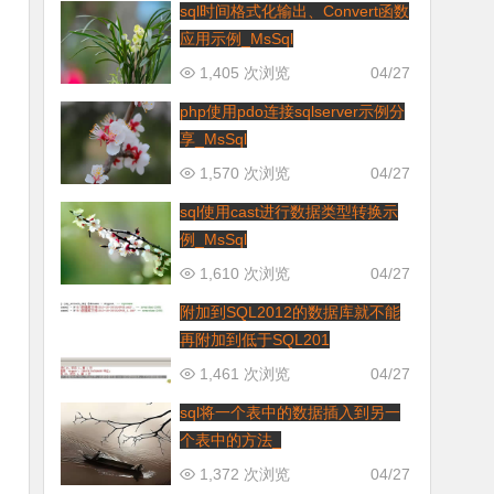
sql时间格式化输出、Convert函数
应用示例_MsSql
1,405 次浏览
04/27
php使用pdo连接sqlserver示例分
享_MsSql
1,570 次浏览
04/27
sql使用cast进行数据类型转换示
例_MsSql
1,610 次浏览
04/27
附加到SQL2012的数据库就不能
再附加到低于SQL201
1,461 次浏览
04/27
sql将一个表中的数据插入到另一
个表中的方法_
1,372 次浏览
04/27