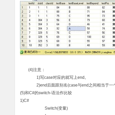
(4)注意：
1)写case对应的就写上end。
2)end后面跟别名(case与end之间相当于一个
(5)和C#的switch-语法作比较
1)C#
Switch(变量)