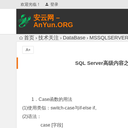
欢迎光临！
登录
安云网 –
AnYun.ORG
专注于网络信息收集、网络数据分享、
首页
技术关注
DataBase
MSSQLSERVE
网络安全研究、网络各种猎奇八卦。
A+
SQL Server高级内
1．Case函数的用法
(1)使用类似：switch-case与if-else if。
(2)语法：
case [字段]