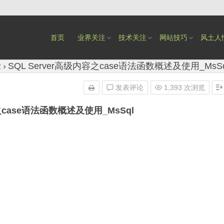
首页
业界关注
技术关注
网站技巧
风土人
R
SQL Server高级内容之case语法函数概述及使用_MsSq
发表评论
1,393 次浏览
容之case语法函数概述及使用_MsSql