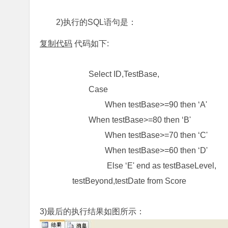
2)执行的SQL语句是：
复制代码
代码如下:
Select ID,TestBase,
Case
When testBase>=90 then ‘A'
When testBase>=80 then ‘B'
When testBase>=70 then ‘C'
When testBase>=60 then ‘D'
Else ‘E' end as testBaseLevel,
testBeyond,testDate from Score
3)最后的执行结果如图所示：