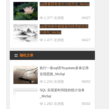
sql查看所有表大小的方法_MsSql
1,377 次浏览
04/27
sql查询表中根据某列排序的任意
行语句_MsSql
1,477 次浏览
04/27
随机文章
执行一条sql语句update多条记录
实现思路_MsSql
1,234 次浏览
05/02
SQL 实现某时间段的统计业务
_MsSql
1,282 次浏览
05/02