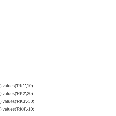
alues('RK1',10)
alues('RK2',20)
lues('RK3',-30)
lues('RK4',-10)