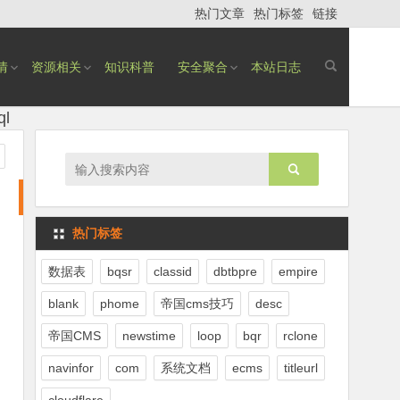
热门文章
热门标签
链接
情
资源相关
知识科普
安全聚合
本站日志
l
热门标签
数据表
bqsr
classid
dbtbpre
empire
blank
phome
帝国cms技巧
desc
帝国CMS
newstime
loop
bqr
rclone
navinfor
com
系统文档
ecms
titleurl