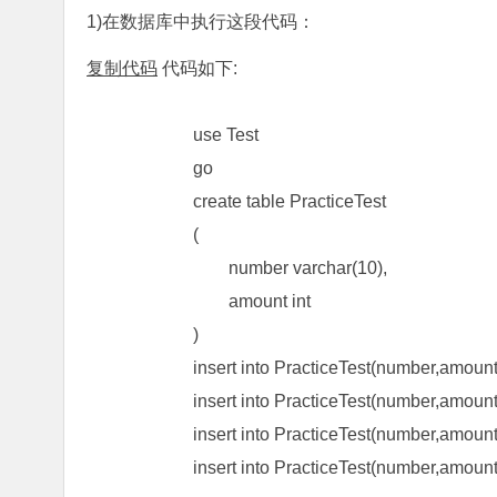
1)在数据库中执行这段代码：
复制代码
代码如下:
use Test
go
create table PracticeTest
(
number varchar(10),
amount int
)
insert into PracticeTest(number,amount) v
insert into PracticeTest(number,amount) v
insert into PracticeTest(number,amount) va
insert into PracticeTest(number,amount) va