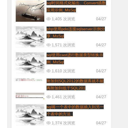
sql时间格式化输出、Convert函数
应用示例_MsSql
1,405 次浏览
04/27
php使用pdo连接sqlserver示例分
享_MsSql
1,571 次浏览
04/27
sql使用cast进行数据类型转换示
例_MsSql
1,610 次浏览
04/27
附加到SQL2012的数据库就不能
再附加到低于SQL201
1,461 次浏览
04/27
sql将一个表中的数据插入到另一
个表中的方法_
1,374 次浏览
04/27