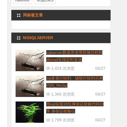
navinfor
帝国CMS
同标签文章
MSSQLSERVER
sqlserver数据库使用存储过程和
dbmail实现定时发送
1,424 次浏览
04/27
sql多表行转列、级联行转列示例
代码_MsSql
1,366 次浏览
04/27
用sql实现18位身份证校验代码分
享 身份证校验位
1,799 次浏览
04/27