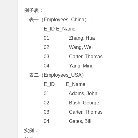
例子表：
表一（Employees_China）：
E_ID E_Name
01 Zhang, Hua
02 Wang, Wei
03 Carter, Thomas
04 Yang, Ming
表二（Employees_USA）：
E_ID E_Name
01 Adams, John
02 Bush, George
03 Carter, Thomas
04 Gates, Bill
实例：