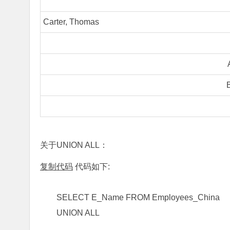
Carter, Thomas
关于UNION ALL：
复制代码
代码如下:
SELECT E_Name FROM Employees_Chi
UNION ALL