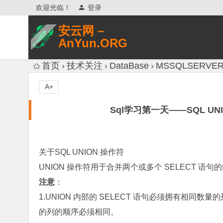
欢迎光临！
登录
安云网 –
AnYun.ORG
专注于网络信息收集、网络数据分享、
首页
技术关注
DataBase
MSSQLSERVE
网络安全研究、网络各种猎奇八卦。
A+
Sql学习第一天——SQL UNIO
关于SQL UNION 操作符
UNION 操作符用于合并两个或多个 SELECT 语句
注意
：
1.UNION 内部的 SELECT 语句必须拥有相同
的列的顺序必须相同。