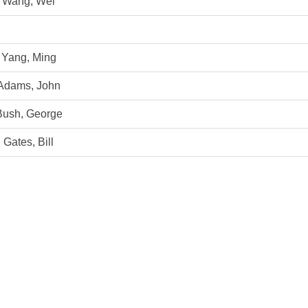
Wang, Wei
Yang, Ming
Adams, John
Bush, George
Gates, Bill
na