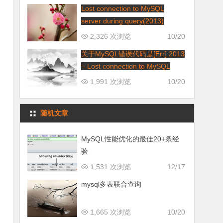
Lost connection to MySQL
server during query(2013)
2,326 次浏览
10/20
关于MySQL错误代码是[Err] 2013
– Lost connection to MySQL
server during query
1,991 次浏览
10/20
随机文章
MySQL性能优化的最佳20+条经
验
1,531 次浏览
12/17
mysql多表联合查询
1,665 次浏览
10/20