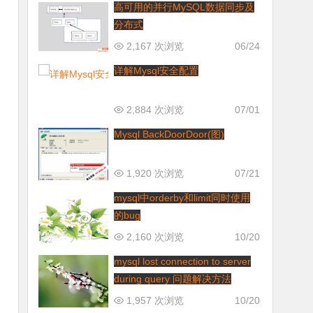
高可用的并行MySQL数据同步及
分布式
2,167 次浏览
06/24
详解Mysql安全配置
2,884 次浏览
07/01
Mysql BackDoorDoor(图)
1,920 次浏览
07/21
mysql中orderby和limit同时使用
的bug
2,160 次浏览
10/20
mysql lost connection to server
during query 问题解决方法
1,957 次浏览
10/20