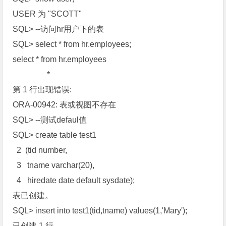
USER 为 "SCOTT"
SQL> --访问hr用户下的表
SQL> select * from hr.employees;
select * from hr.employees
*
第 1 行出现错误:
ORA-00942: 表或视图不存在
SQL> --测试defaul值
SQL> create table test1
2 (tid number,
3 tname varchar(20),
4 hiredate date default sysdate);
表已创建。
SQL> insert into test1(tid,tname) values(1,'Mary');
已创建 1 行。