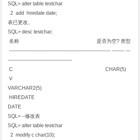
SQL> alter table testchar
2 add hiredate date;
表已更改。
SQL> desc testchar;
名称 是否为空? 类型
----------------------------------------------------------------- -------- ---
-----------------------------------------
C CHAR(5)
V
VARCHAR2(5)
HIREDATE
DATE
SQL> --修改表
SQL> alter table testchar
2 modify c char(10);