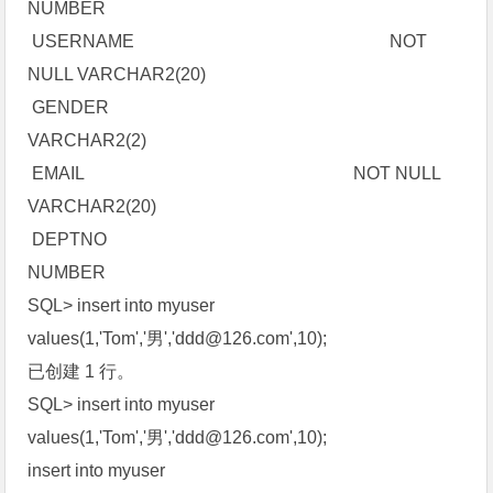
NUMBER
USERNAME NOT
NULL VARCHAR2(20)
GENDER
VARCHAR2(2)
EMAIL NOT NULL
VARCHAR2(20)
DEPTNO
NUMBER
SQL> insert into myuser
values(1,'Tom','男','
ddd@126.com
',10);
已创建 1 行。
SQL> insert into myuser
values(1,'Tom','男','
ddd@126.com
',10);
insert into myuser