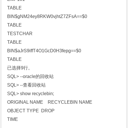
TABLE
BIN$gNM24ey8RKW0vjhtZ7ZFsA==$0
TABLE
TESTCHAR
TABLE
BIN$aJrS9iffT4O1GcD0H3fepg==$0
TABLE
已选择9行。
SQL> --oracle的回收站
SQL> --查看回收站
SQL> show recyclebin;
ORIGINAL NAME RECYCLEBIN NAME
OBJECT TYPE DROP
TIME
---------------- ------------------------------ ------------ ------------------