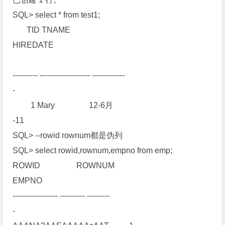
SQL> select * from test1;
TID TNAME
HIREDATE
---------- -------------------- -------------
-
1 Mary 12-6月
-11
SQL> --rowid rownum都是伪列
SQL> select rowid,rownum,empno from emp;
ROWID ROWNUM
EMPNO
------------------ ---------- ---------
-