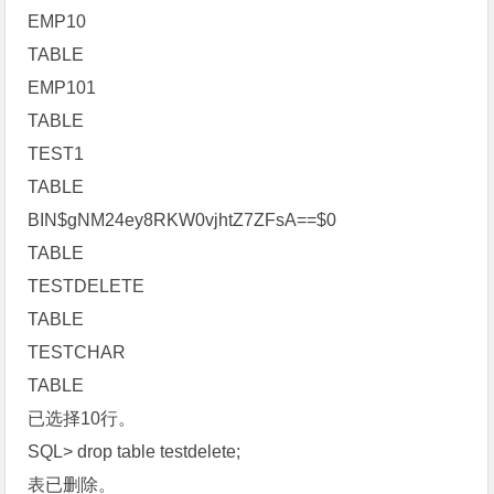
EMP10
TABLE
EMP101
TABLE
TEST1
TABLE
BIN$gNM24ey8RKW0vjhtZ7ZFsA==$0
TABLE
TESTDELETE
TABLE
TESTCHAR
TABLE
已选择10行。
SQL> drop table testdelete;
表已删除。