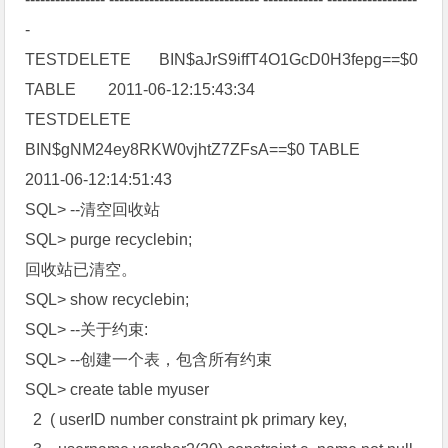
-
TESTDELETE BIN$aJrS9iffT4O1GcD0H3fepg==$0
TABLE 2011-06-12:15:43:34
TESTDELETE
BIN$gNM24ey8RKW0vjhtZ7ZFsA==$0 TABLE
2011-06-12:14:51:43
SQL> --清空回收站
SQL> purge recyclebin;
回收站已清空。
SQL> show recyclebin;
SQL> --关于约束:
SQL> --创建一个表，包含所有约束
SQL> create table myuser
2 ( userID number constraint pk primary key,