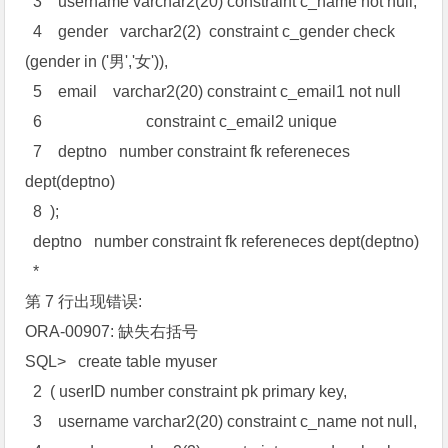
3 username varchar2(20) constraint c_name not null,
4 gender varchar2(2) constraint c_gender check
(gender in ('男','女')),
5 email varchar2(20) constraint c_email1 not null
6 constraint c_email2 unique
7 deptno number constraint fk refereneces
dept(deptno)
8 );
deptno number constraint fk refereneces dept(deptno)
*
第 7 行出现错误:
ORA-00907: 缺失右括号
SQL> create table myuser
2 ( userID number constraint pk primary key,
3 username varchar2(20) constraint c_name not null,