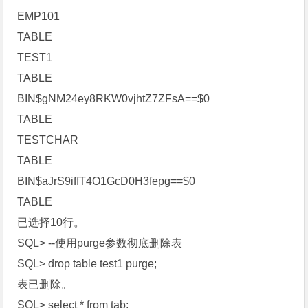
EMP101
TABLE
TEST1
TABLE
BIN$gNM24ey8RKW0vjhtZ7ZFsA==$0
TABLE
TESTCHAR
TABLE
BIN$aJrS9iffT4O1GcD0H3fepg==$0
TABLE
已选择10行。
SQL> --使用purge参数彻底删除表
SQL> drop table test1 purge;
表已删除。
SQL> select * from tab;