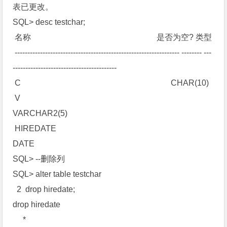
表已更改。
SQL> desc testchar;
名称 是否为空? 类型
----------------------------------------------------------------- -------- ---
-----------------------------------------
C CHAR(10)
V
VARCHAR2(5)
HIREDATE
DATE
SQL> --删除列
SQL> alter table testchar
2 drop hiredate;
drop hiredate
*