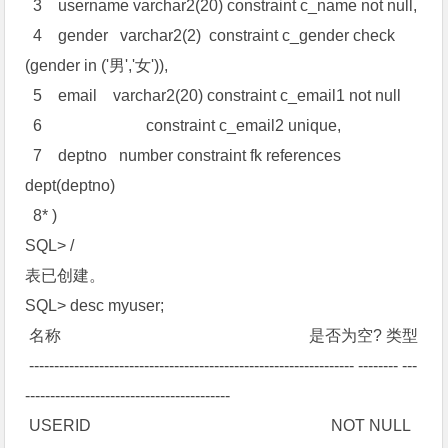
3 username varchar2(20) constraint c_name not null,
4 gender varchar2(2) constraint c_gender check
(gender in ('男','女')),
5 email varchar2(20) constraint c_email1 not null
6 constraint c_email2 unique,
7 deptno number constraint fk references
dept(deptno)
8* )
SQL> /
表已创建。
SQL> desc myuser;
名称 是否为空? 类型
----------------------------------------------------------------- -------- ---
-----------------------------------------
USERID NOT NULL