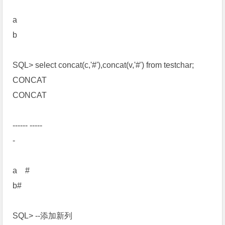
a
b
SQL> select concat(c,'#'),concat(v,'#') from testchar;
CONCAT
CONCAT
------ -----
-
a #
b#
SQL> --添加新列