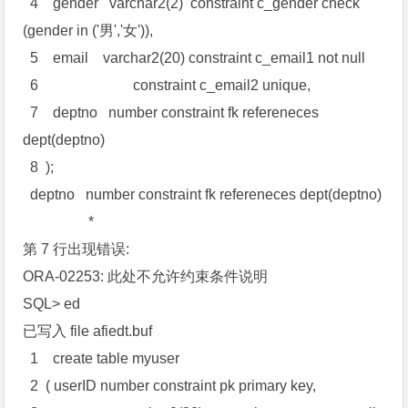
4 gender varchar2(2) constraint c_gender check
(gender in ('男','女')),
5 email varchar2(20) constraint c_email1 not null
6 constraint c_email2 unique,
7 deptno number constraint fk refereneces
dept(deptno)
8 );
deptno number constraint fk refereneces dept(deptno)
*
第 7 行出现错误:
ORA-02253: 此处不允许约束条件说明
SQL> ed
已写入 file afiedt.buf
1 create table myuser
2 ( userID number constraint pk primary key,